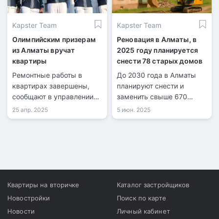
Kapster Team
Kapster Team
Олимпийским призерам
Реновация в Алматы, в
из Алматы вручат
2025 году планируется
квартиры
снести 78 старых домов
Ремонтные работы в
До 2030 года в Алматы
квартирах завершены,
планируют снести и
сообщают в управлении
заменить свыше 670
спорта города.
ветхих домов.
25 апр. 2025
5 июн. 2025
Квартиры на вторичке
Каталог застройщиков
Новостройки
Поиск по карте
Новости
Личный кабинет