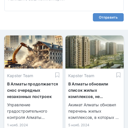
Отправить
Kapster Team
Kapster Team
В Алматы продолжается
В Алматы обновили
снос очередных
список жилых
незаконных построек
комплексов, не
рекомендованных для
Управление
Акимат Алматы обновил
покупки недвижимости
градостроительного
перечень жилых
контроля Алматы
комплексов, в которых не
продолжает снос
рекомендуется
1 нояб. 2024
5 нояб. 2024