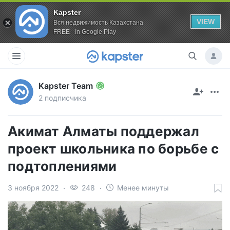
Kapster
VIEW
Вся недвижимость Казахстана
FREE - In Google Play
Kapster Team
2 подписчика
Акимат Алматы поддержал
проект школьника по борьбе с
подтоплениями
3 ноября 2022
248
Менее минуты