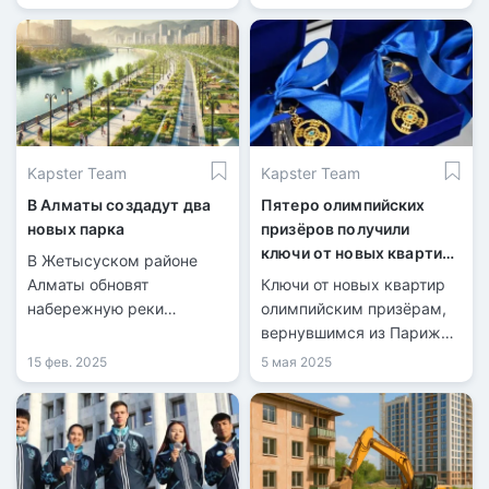
незаконных построек,
приобретать . На данный
возведённых с
момент в списке числятся
нарушениями. Очередная
36 объектов.
проверка выявила
нарушения в
строительстве объектов.
Kapster Team
Kapster Team
В Алматы создадут два
Пятеро олимпийских
новых парка
призёров получили
ключи от новых квартир
В Жетысуском районе
в Алматы
Алматы обновят
Ключи от новых квартир
набережную реки
олимпийским призёрам,
Есентай.
вернувшимся из Парижа,
вручил заместитель
15 фев. 2025
5 мая 2025
акима Алматы Бейбут
Шаханов.