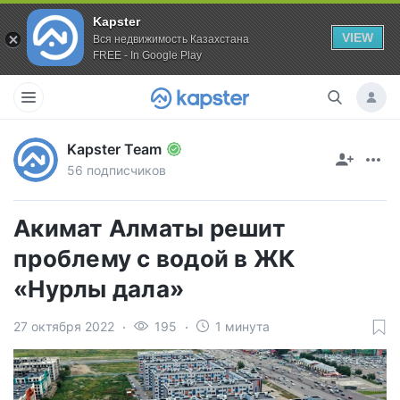
Kapster
VIEW
Вся недвижимость Казахстана
FREE - In Google Play
Kapster Team
56 подписчиков
Акимат Алматы решит
проблему с водой в ЖК
«Нурлы дала»
27 октября 2022
195
1 минута