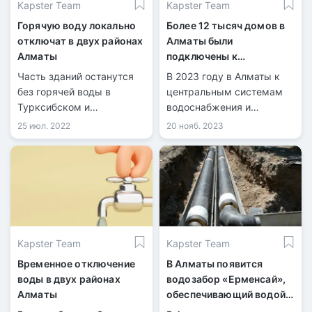
Kapster Team
Kapster Team
Горячую воду локально
Более 12 тысяч домов в
отключат в двух районах
Алматы были
Алматы
подключены к
центральной системе
Часть зданий останутся
В 2023 году в Алматы к
водоснабжения
без горячей воды в
центральным системам
Турксибском и
водоснабжения и
Жетысуском районах
канализации было
25 июл. 2022
20 нояб. 2023
Алматы.
подключено более 12
тысяч домов,
расположенных в таких
микрорайонах, как
Карасу, Акжар, Алгабас,
Шугыла, Жас Канат,
Шуакты, а также в
Kapster Team
Kapster Team
определенном квадрате
пр. Сейфуллина и улиц
Временное отключение
В Алматы появится
Северное кольцо,
воды в двух районах
водозабор «Ерменсай»,
Рыскулова,
Алматы
обеспечивающий водой
Бурундайская.
25 тысяч человек