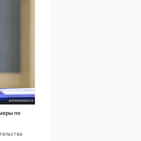
primeminister.kz
меры по
тельства