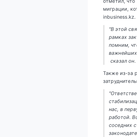
отметил, что
миграции, ко
inbusiness.
"В этой св
рамках зак
помним, чт
важнейших 
сказал он
Также из-за 
затруднитель
"Ответств
стабилиза
нас, в пер
работой. В
соседних с
законодате