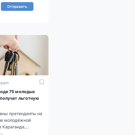
Отправить
Team
анде 75 молодых
 получат льготную
ены претенденты на
ие молодёжной
в Караганде,
т информационная
22