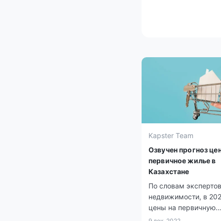
Kapster Team
Озвучен прогноз цен
первичное жилье в
Казахстане
По словам экспертов
недвижимости, в 202
цены на первичную
недвижимость в Каз
9 дек. 2022