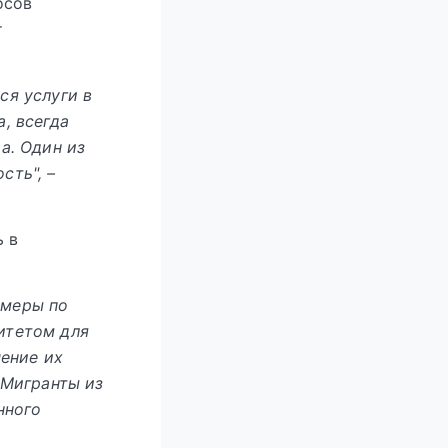
осов
т
ся услуги в
, всегда
а. Один из
сть", –
ь в
 меры по
итетом для
чение их
 Мигранты из
нного