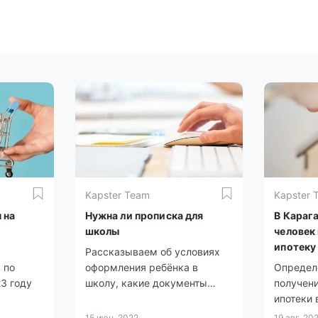
Kapster Team
Kapster 
 на
Нужна ли прописка для
В Караг
школы
человек
ипотеку
Рассказываем об условиях
 по
оформления ребёнка в
Определ
3 году
школу, какие документы
получен
нужны и какую роль в этом
ипотеки 
ахстане
играет прописка по месту
передае
15 июн. 2022
19 авг. 20