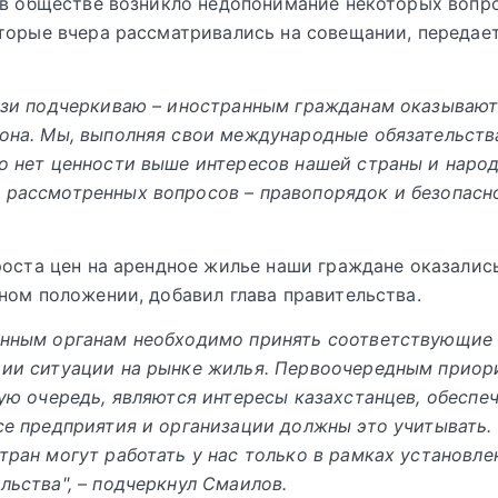
 в обществе возникло недопонимание некоторых вопр
торые вчера рассматривались на совещании, передае
kz.
язи подчеркиваю – иностранным гражданам оказывают
она. Мы, выполняя свои международные обязательства
о нет ценности выше интересов нашей страны и народ
рассмотренных вопросов – правопорядок и безопасно
.
роста цен на арендное жилье наши граждане оказалис
ном положении, добавил глава правительства.
енным органам необходимо принять соответствующие
ции ситуации на рынке жилья. Первоочередным приор
вую очередь, являются интересы казахстанцев, обеспе
се предприятия и организации должны это учитывать.
тран могут работать у нас только в рамках установле
льства", – подчеркнул Смаилов.