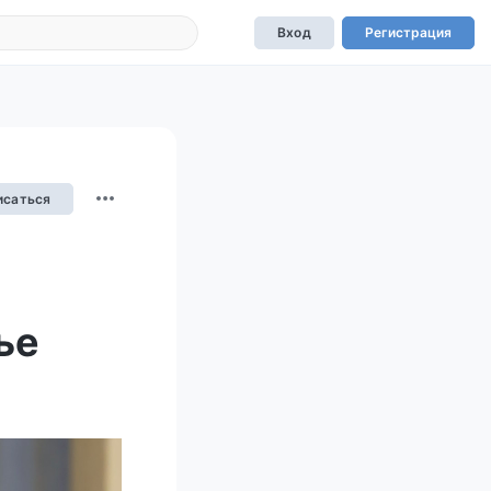
Вход
Регистрация
исаться
ье