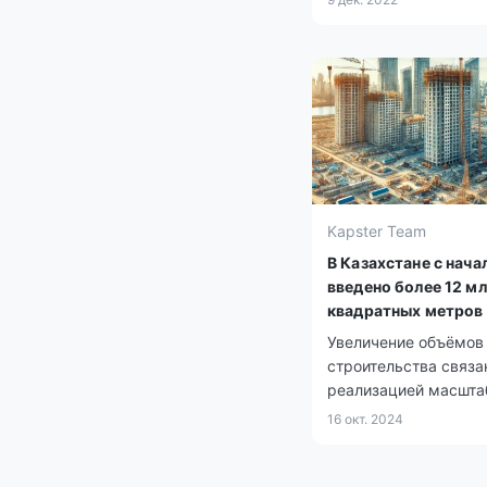
поднимутся еще выш
Передает Tengrinews
ссылкой на КТК.
Kapster Team
В Казахстане с нача
введено более 12 м
квадратных метров
Увеличение объёмов
строительства связа
реализацией масшт
государственных пр
16 окт. 2024
сфере жилья и
инфраструктуры.