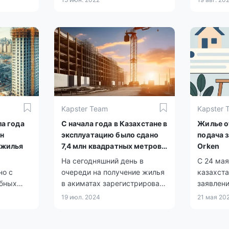
е.
жительства.
служба k
.kz со
акимат 
области
льготно
работаю
акимат о
Отбасы 
Kapster Team
Kapster 
ла года
С начала года в Казахстане в
Жилье о
лн
эксплуатацию было сдано
подача 
 жилья
7,4 млн квадратных метров
Orken
жилья
На сегодняшний день в
С 24 мая
но с
очереди на получение жилья
казахст
абных
в акиматах зарегистрировано
заявлени
ограмм в
более 650 тысяч человек.
очередь 
19 июл. 2024
21 мая 20