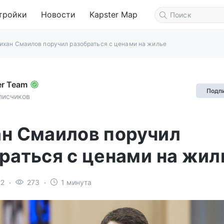
тройки
Новости
Kapster Map
ихан Смаилов поручил разобраться с ценами на жилье
er Team
Подп
писчиков
н Смаилов поручил
раться с ценами на жил
22
273
1 минута