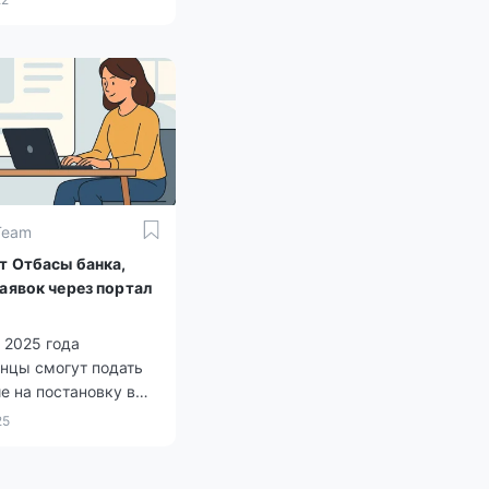
n.kz со ссылкой на
Карагандинской
. Инициатором
й программы для
щей молодёжи стал
бласти совместно с
банком.
Team
т Отбасы банка,
заявок через портал
 2025 года
анцы смогут подать
е на постановку в
на жилье.
25