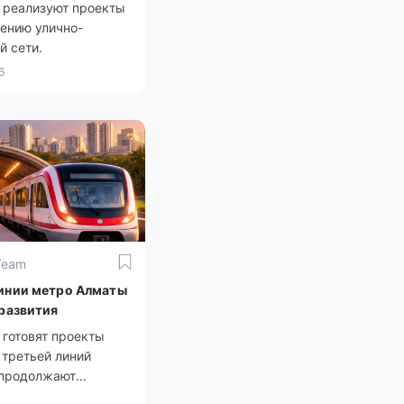
е реализуют проекты
ению улично-
й сети.
6
Team
инии метро Алматы
 развития
 готовят проекты
 третьей линий
 продолжают
ие.