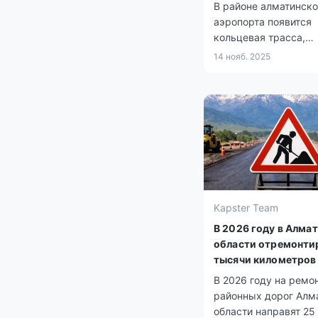
В районе алматинско
аэропорта появится
кольцевая трасса,
соединяющая его с 
14 нояб. 2025
Kapster Team
В 2026 году в Алма
области отремонти
тысячи километров
В 2026 году на ремо
районных дорог Алм
области направят 25