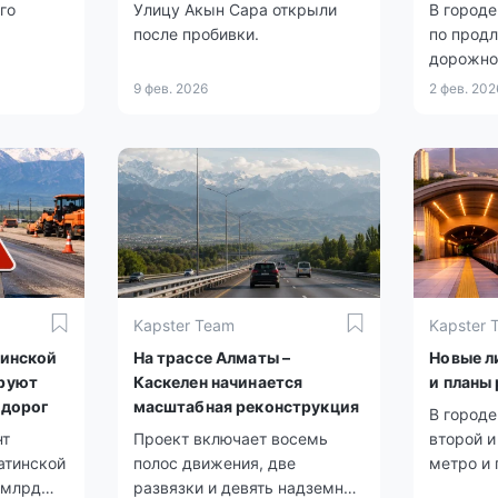
го
Улицу Акын Сара открыли
В город
после пробивки.
по продл
дорожно
БАКАД.
9 фев. 2026
2 фев. 202
Kapster Team
Kapster 
тинской
На трассе Алматы –
Новые л
руют
Каскелен начинается
и планы
 дорог
масштабная реконструкция
В городе
нт
Проект включает восемь
второй и
атинской
полос движения, две
метро и
 млрд
развязки и девять надземных
продлен