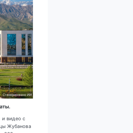
Сгенерировано ИИ
аты.
 и видео с
ицы Жубанова