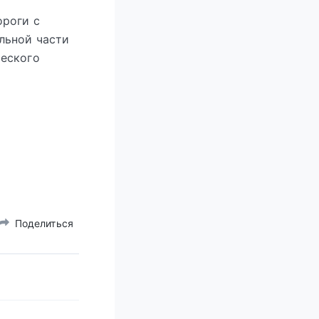
ороги с
льной части
ческого
Поделиться