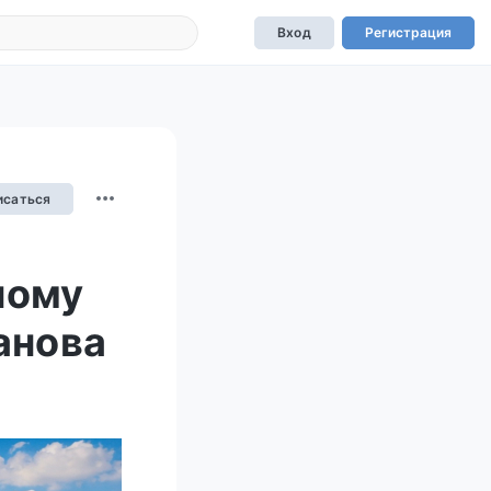
Вход
Регистрация
исаться
ному
анова