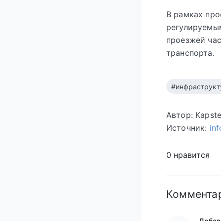
В рамках про
регулируемым
проезжей час
транспорта.
#инфраструкт
Автор: Kapst
Источник:
in
0 нравится
Коммента
Добав