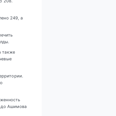
о 208.
лено 249, а
печить
лды.
а также
ючевые
ерритории.
но
яженность
и до Ашимова