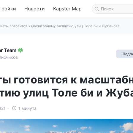
тройки
Новости
Kapster Map
маты готовится к масштабному развитию улиц Толе би и Жубанова
er Team
Подп
писчиков
ы готовится к масштаб
тию улиц Толе би и Жуб
121
1 минута