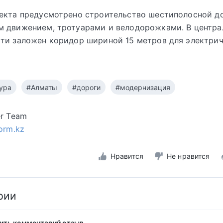
екта предусмотрено строительство шестиполосной д
 движением, тротуарами и велодорожками. В центра
ти заложен коридор шириной 15 метров для электри
ура
#Алматы
#дороги
#модернизация
er Team
form.kz
Нравится
Не нравится
рии
ить комментарий отзыв