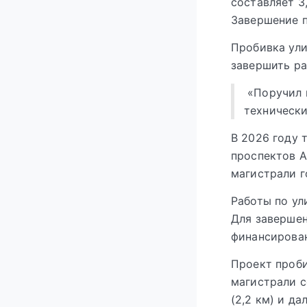
составляет 3
Завершение п
Пробивка ули
завершить ра
«Поручил 
технически
В 2026 году 
проспектов А
магистрали г
Работы по у
Для завершен
финансирован
Проект проби
магистрали с
(2,2 км) и да