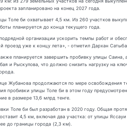
,9 км: из 279 земельных участков на сегодня выкуплен
роекта запланировано на конец 2027 года.
цы Толе би охватывает 4,5 км. Из 260 участков выкуп
боты планируется до конца текущего года.
подрядной организации ускорить темпы работ и обес
й проезд уже к концу лета», - отметил Дархан Сатыба
также планируется завершить пробивку улицы Саина, 
бая и Рыскулова, что должно снизить нагрузку на кл
орода.
лице Жубанова продолжаются по мере освобождения т
ия пробивки улицы Толе би в этом году предусмотре
ие в размере 13,6 млрд тенге.
вки Толе би был разработан в 2020 году. Общая прот
оставит 4,5 км, включая два участка: от улицы Яссау
лее до границы города (2,3 км).