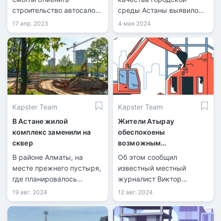
строительство автосалона
среды Астаны выявило
рядом с ЖК "Алтын шар".
нарушения в жилом
17 апр. 2023
4 мая 2024
По информации партии
комплексе на
зеленых "Байтак", на его
пересечении шоссе
месте планируется
Қорғалжын и улицы E127
построить сквер.
в районе Нура.
Kapster Team
Kapster Team
В Астане жилой
Жители Атырау
комплекс заменили на
обеспокоены
сквер
возможным
строительством жилых
В районе Алматы, на
Об этом сообщил
комплексов на месте
месте прежнего пустыря,
известный местный
колледжа и школы
где планировалось
журналист Виктор
строительство жилого
Сутягин на своей
19 авг. 2024
12 авг. 2024
комплекса, появился
странице.
новый сквер, сообщает