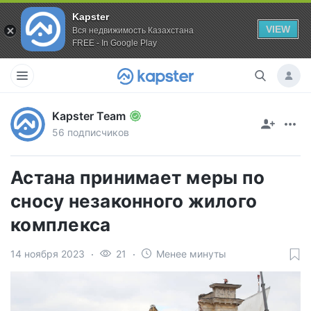
Kapster
VIEW
Вся недвижимость Казахстана
FREE - In Google Play
Kapster Team
56 подписчиков
Астана принимает меры по
сносу незаконного жилого
комплекса
14 ноября 2023
21
Менее минуты