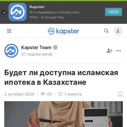
Kapster
VIEW
Вся недвижимость Казахстана
FREE - In Google Play
Kapster Team
57 подписчиков
Будет ли доступна исламская
ипотека в Казахстане
2 октября 2024
60
1 минута