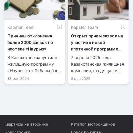
Kapster Team
Kapster Team
Причины отклонения
Открыт прием заявок на
более 2000 заявок по
участие в новой
ипотеке «Наурыз»
ипотечной программе
«Орда Аймақ»
В Казахстане запустили
7 апреля 2025 года
жилищную программу
Казахстанская жилищная
«Наурыз» от Отбасы банк,
компания, входящая в
по которой приняли около
состав холдинга
13 мая 2024
8 мая 2025
9000 заявок.
«Байтерек», объявила о
запуске новой ипотечной
программы под
названием «Орда Аймақ».
Квартиры на вторичке
Каталог застройщиков
Новостройки
Поиск по карте