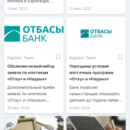
ипотеки в Караганде,
передает
19 авг. 2022
21 июн. 2022
информационная служба
kn.kz со ссылкой на
акимат Карагандинской
области. Инициатором
льготной программы для
работающей молодёжи
стал акимат области
Kapster Team
Kapster Team
совместно с Отбасы
банком.
Объявлен новый набор
Упрощены условия
заявок по ипотекам
ипотечных программ
«Отау» и «Наурыз»
«Отау» и «Наурыз»
Дополнительный приём
Банк позволит
заявок по ипотекам
казахстанцам открывать
«Отау» и «Наурыз»
депозит до подачи заявки
пройдет с 16 сентября по
и повысит лимит займов
28 июн. 2024
6 сент. 2024
1 октября, сообщила глава
до 36 миллионов тенге.
Отбасы банка Ляззат
Ибрагимова.