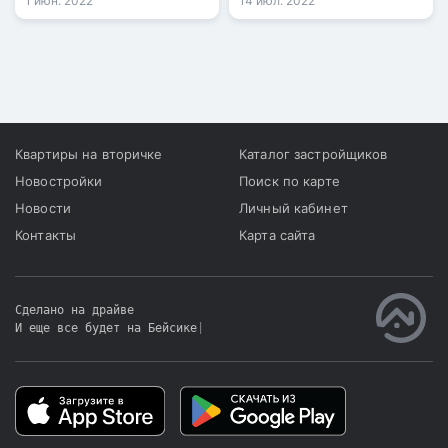
1 июн. 2022
14 июл. 2022
разработке комплекса
заемщиков, передается
мер поддержки
информационными
строительной отрасли в
службами со ссылкой на
сложившейся
Агентство РК по
макроэкономической и
регулированию и
геополитической ситуации
развитию финансового
рынка.
Квартиры на вторичке
Каталог застройщиков
Новостройки
Поиск по карте
Новости
Личный кабинет
Контакты
Карта сайта
Сделано на драйве
И еще все будет на Бейсике
|