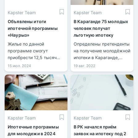
Kapster Team
Kapster Team
Объявлены итоги
В Караганде 75 молодых
ипотечной программы
человек получат
«Наурыз»
льготную ипотеку
Жилье по данной
Определены претенденты
программе смогут
на получение молодёжной
приобрести 12,5 тысяч
ипотеки в Караганде,
казахстанцев.
передает
15 июл. 2024
19 авг. 2022
информационная служба
kn.kz со ссылкой на
акимат Карагандинской
области. Инициатором
льготной программы для
работающей молодёжи
стал акимат области
Kapster Team
Kapster Team
совместно с Отбасы
банком.
Ипотечные программы
В РК начался приём
для молодежи в 2024
заявок на ипотеку под 2