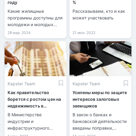
году
%
Какие жилищные
Рассказываем, кто и как
программы доступны для
может участвовать
молодежи и молодых
семей в Казахстане?
28 мар. 2024
21 июн. 2022
Какой максимальный
возраст участников этих
программ?
Kapster Team
Kapster Team
Как правительство
Усилены меры по защите
борется с ростом цен на
интересов залоговых
недвижимость в
заемщиков
Казахстане
В Министерстве
В закон о банках и
индустрии и
банковской деятельности
инфраструктурного
введены поправки,
развития РК рассказали о
касающиеся залоговых