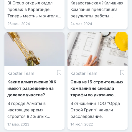
рынок Караганды
производителей
BI Group открыл отдел
Казахстанская Жилищная
стройматериалов
продаж в Караганде.
Компания представила
Теперь местным жителям
результаты работы
не нужно ехать в Алматы
онлайн-платформы
26 июн. 2024
24 мая 2024
или Астану для покупки
material.kz, которая была
жилья у этого
запущена в 2022 году.
застройщика.
Kapster Team
Kapster Team
Какие алматинские ЖК
Одна из 15 строительных
имеют разрешение на
компаний не снизила
долевое участие?
тарифы по указанию
АЗРК
В городе Алматы в
В отношении ТОО "Орда
настоящее время
Строй Групп" начали
строится 92 жилых
расследование.
комплекса с
17 мар. 2023
14 июл. 2022
разрешением на