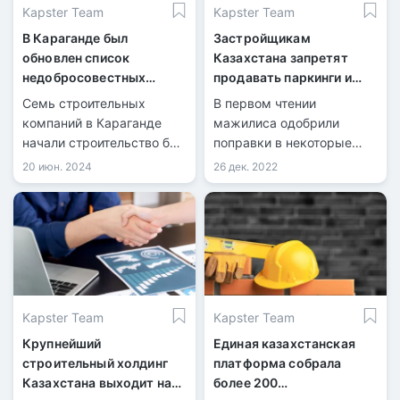
Kapster Team
Kapster Team
В Караганде был
Застройщикам
обновлен список
Казахстана запретят
недобросовестных
продавать паркинги и
застройщиков
нежилые помещения
Семь строительных
В первом чтении
компаний в Караганде
мажилиса одобрили
начали строительство без
поправки в некоторые
разрешительных
законодательные акты по
20 июн. 2024
26 дек. 2022
документов
вопросам жилищно-
коммунального
хозяйства, речь идет о
запрете для
застройщиков продавать
нежилые помещения и
паркинги, передает
Kapster Team
Kapster Team
Zakon.kz
Крупнейший
Единая казахстанская
строительный холдинг
платформа собрала
Казахстана выходит на
более 200