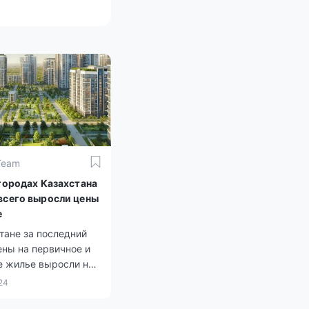
Team
 городах Казахстана
всего выросли цены
е
тане за последний
ены на первичное и
е жилье выросли на
гда как стоимость
24
и» снизилась на