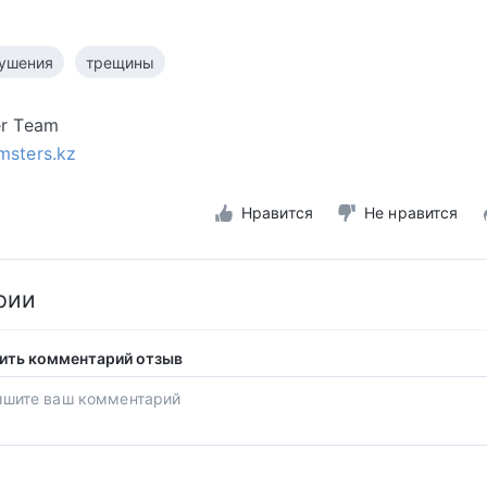
ушения
трещины
er Team
msters.kz
Нравится
Не нравится
рии
ить комментарий отзыв