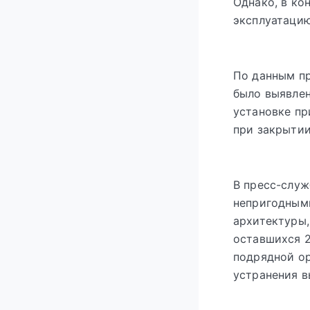
Однако, в ко
эксплуатацию
По данным п
было выявлен
установке пр
при закрытии
В пресс-служ
непригодным
архитектуры,
оставшихся 2
подрядной ор
устранения в