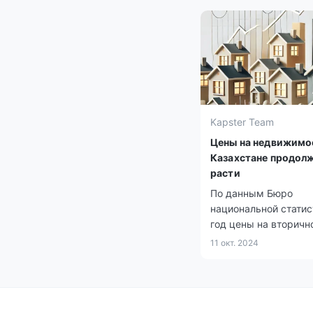
Kapster Team
Цены на недвижимо
Казахстане продол
расти
По данным Бюро
национальной статис
год цены на вторичн
рынке жилья выросл
11 окт. 2024
на первичном рынке 
а арендная плата
увеличились на 8,4%