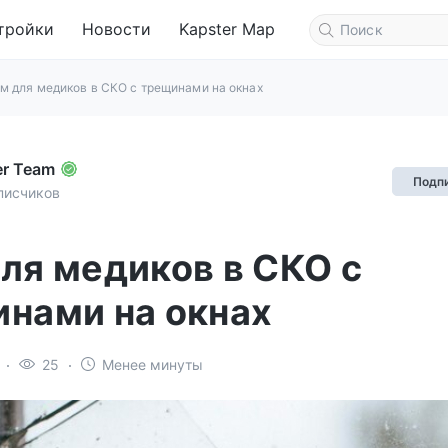
тройки
Новости
Kapster Map
м для медиков в СКО с трещинами на окнах
er Team
Подп
писчиков
ля медиков в СКО с
нами на окнах
25
Менее минуты