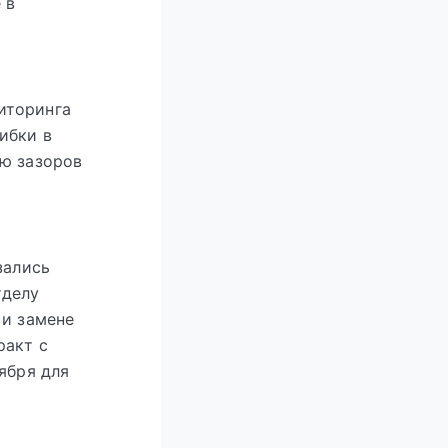
 в
иторинга
ибки в
ию зазоров
зались
тделу
 и замене
ракт с
ября для