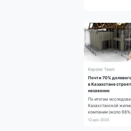
Kapster Team
Почти 70% долевог
в Казахстане строя
незаконно
По итогам исследова
Казахстанской жили
компании около 68%
долевого жилья в ст
12 дек. 2023
строят незаконно.