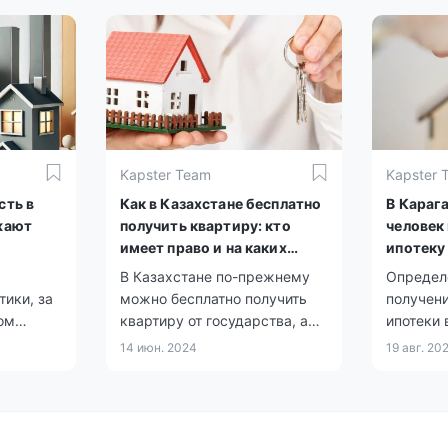
остался без попечения
0,4%.
родителей, а также для
социально уязвимых групп
населения.
Kapster Team
Kapster 
сть в
Как в Казахстане бесплатно
В Караг
жают
получить квартиру: кто
человек
имеет право и на каких
ипотеку
условиях
В Казахстане по-прежнему
Определ
тики, за
можно бесплатно получить
получен
ом
квартиру от государства, а
ипотеки 
и на 5%,
реформы жилищной политики
передае
14 июн. 2024
19 авг. 20
– на 2%,
расширяют эти возможности.
служба k
акимат 
.
области
льготно