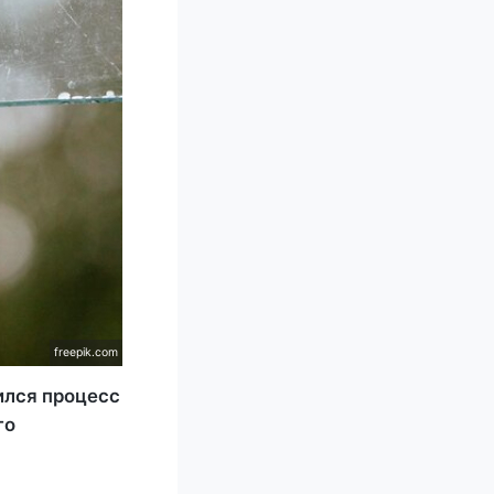
freepik.com
ился процесс
го