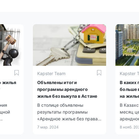
Kapster Team
Kapster 
о жилья
Объявлены итоги
В каких
т
программы арендного
больше 
жилья без выкупа в Астане
на жиль
ния
В столице объявлены
В Казахс
щной
результаты программы
месяц ц
«Арендное жилье без права
арендно
ране
выкупа» для многодетных
0,6%, то
7 мар. 2024
8 нояб. 20
семей, детей-сирот и тех, кто
«вторичк