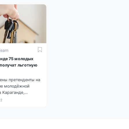
Team
анде 75 молодых
 получат льготную
ены претенденты на
ие молодёжной
в Караганде,
т информационная
22
n.kz со ссылкой на
Карагандинской
. Инициатором
й программы для