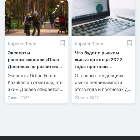
Kapster Team
Kapster Team
Эксперты
Что будет с рынком
раскритиковали «План
жилья до конца 2022
Досаева» по развитию
года: прогнозы
Алматы
экспертов
Эксперты Urban Forum
О главных тенденциях
Kazakhstan отметили, что
рынка недвижимости
аким Досаев опирается
этого года и прогнозах до
на данные из открытых
его конца рассказали
7 июл. 2022
23 июн. 2022
источников, уже
ведущий аналитик
существующие планы и
Ассоциации финансистов
проекты. Дополнительные
Казахстана Рамазан
исследования он явно не
Досов, директор филиала
проводил.
компании «Этажи» Жани
Турысов, а также