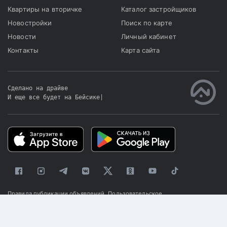
специалист
Квартиры на вторичке
Каталог застройщиков
«Центрального агентства
Новостройки
Поиск по карте
недвижимости» (ЦАН) г.
Новости
Личный кабинет
Караганды Анатолий
Контакты
Карта сайта
Флек.
Сделано на драйве
И еще все будет на Бейсике
|
Правила публикации объявлений
Пользовательское
соглашение
Политика конфиденциальности
© 2025 «Kapster»