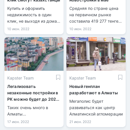
Купить и оформить
Средняя по стране цена
недвижимость в один
на первичном рынке
клик, не выходя из дома,
составила 419 277 тенге
смогут казахстанцы.
за квадрат. Это на 6 962
10 июн. 2022
10 июн. 2022
Такую возможность
тенге дороже, чем в
теперь предлагают
апреле.
отечественные
строительные компании,
сообщает корреспондент
«Хабар 24».
Kapster Team
Kapster Team
Легализовать
Новый генплан
незаконные постройки в
разработают в Алматы
РК можно будет до 2027
Мегаполис будет
года
Таких очень много в
развиваться как центр
Алматы...
Алматинской агломерации
17 июн. 2022
21 июн. 2022