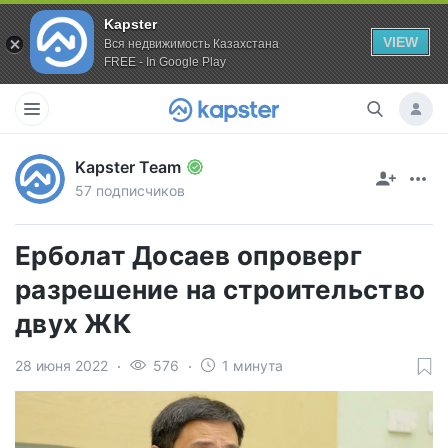
Kapster
VIEW
Вся недвижимость Казахстана
FREE - In Google Play
Kapster Team
57 подписчиков
Ерболат Досаев опроверг
разрешение на строительство
двух ЖК
28 июня 2022
576
1 минута