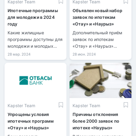
Kapster Team
Kapster Team
Ипотечные программы
Объявлен новый набор
для молодежи в 2024
заявок по ипотекам
году
«Отау» и «Наурыз»
Какие жилищные
Дополнительный приём
программы доступны для
заявок по ипотекам
молодежи и молодых
«Отау» и «Наурыз»
семей в Казахстане?
пройдет с 16 сентября по
28 мар. 2024
28 июн. 2024
Какой максимальный
1 октября, сообщила глава
возраст участников этих
Отбасы банка Ляззат
программ?
Ибрагимова.
Kapster Team
Kapster Team
Упрощены условия
Причины отклонения
ипотечных программ
более 2000 заявок по
«Отау» и «Наурыз»
ипотеке «Наурыз»