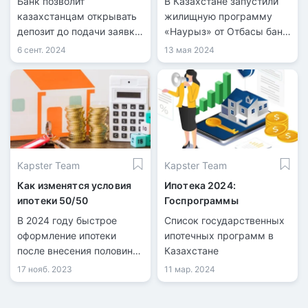
Банк позволит
В Казахстане запустили
казахстанцам открывать
жилищную программу
депозит до подачи заявки
«Наурыз» от Отбасы банк,
и повысит лимит займов
по которой приняли около
6 сент. 2024
13 мая 2024
до 36 миллионов тенге.
9000 заявок.
Kapster Team
Kapster Team
Как изменятся условия
Ипотека 2024:
ипотеки 50/50
Госпрограммы
В 2024 году быстрое
Список государственных
оформление ипотеки
ипотечных программ в
после внесения половины
Казахстане
стоимости жилья в один
17 нояб. 2023
11 мар. 2024
платеж будет
недоступным.