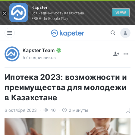
Kapster
VIEW
Вся недвижимость Казахстана
FREE - In Google Play
Kapster Team
57 подписчиков
Ипотека 2023: возможности и
преимущества для молодежи
в Казахстане
6 октября 2023
40
2 минуты