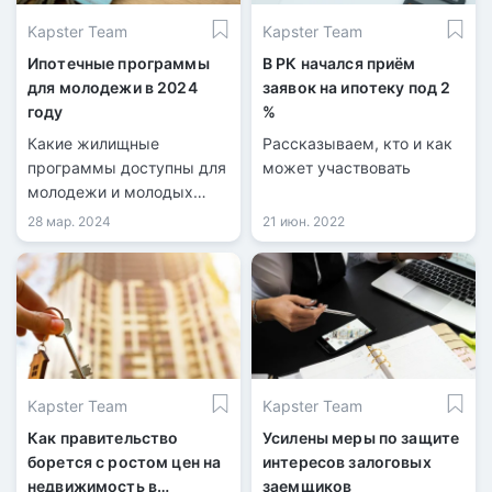
стал акимат области
Kapster Team
Kapster Team
совместно с Отбасы
банком.
Ипотечные программы
В РК начался приём
для молодежи в 2024
заявок на ипотеку под 2
году
%
Какие жилищные
Рассказываем, кто и как
программы доступны для
может участвовать
молодежи и молодых
семей в Казахстане?
28 мар. 2024
21 июн. 2022
Какой максимальный
возраст участников этих
программ?
Kapster Team
Kapster Team
Как правительство
Усилены меры по защите
борется с ростом цен на
интересов залоговых
недвижимость в
заемщиков