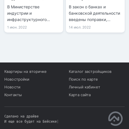
Казахстане
В Министерстве
В закон о банках и
индустрии и
банковской деятельности
инфраструктурного
введены поправки,
развития РК рассказали о
касающиеся залоговых
1 июн. 2022
14 июл. 2022
разработке комплекса
заемщиков, передается
мер поддержки
информационными
строительной отрасли в
службами со ссылкой на
сложившейся
Агентство РК по
макроэкономической и
регулированию и
геополитической ситуации
развитию финансового
рынка.
Квартиры на вторичке
Каталог застройщиков
Новостройки
Поиск по карте
Новости
Личный кабинет
Контакты
Карта сайта
Сделано на драйве
И еще все будет на Бейсике
|