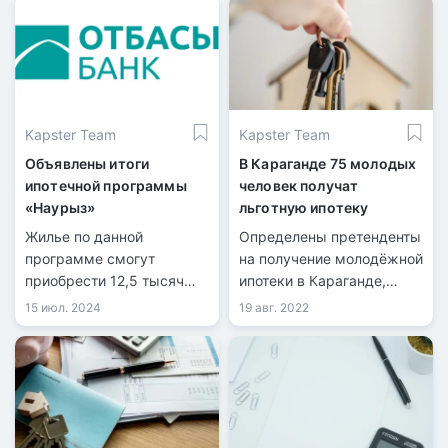
Kapster Team
Kapster Team
Объявлены итоги
В Караганде 75 молодых
ипотечной программы
человек получат
«Наурыз»
льготную ипотеку
Жилье по данной
Определены претенденты
программе смогут
на получение молодёжной
приобрести 12,5 тысяч
ипотеки в Караганде,
казахстанцев.
передает
15 июл. 2024
19 авг. 2022
информационная служба
kn.kz со ссылкой на
акимат Карагандинской
области. Инициатором
льготной программы для
работающей молодёжи