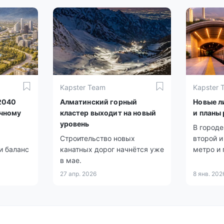
Kapster Team
Kapster 
2040
Алматинский горный
Новые л
ичному
кластер выходит на новый
и планы
уровень
В городе
Строительство новых
второй и
и баланс
канатных дорог начнётся уже
метро и
в мае.
продлен
27 апр. 2026
8 янв. 202