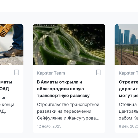
Kapster Team
Kapster 
лматы
В Алматы открыли и
Строите
ВОАД
облагородили новую
дороги 
транспортную развязку
могут р
ние
участие
ё конца
Строительство транспортной
Столица
АД.
развязки на пересечении
централ
Сейфуллина и Жансугурова
хабом Ка
завершено — объект открыт
12 нояб. 2025
8 дек. 202
для движения.