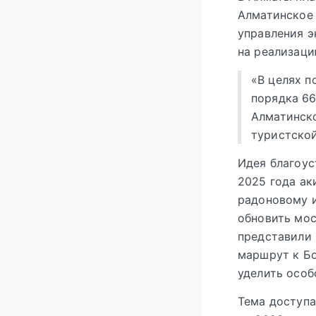
Алматинское 
управления э
на реализац
«В целях 
порядка 66
Алматинско
туристской
Идея благоус
2025 года ак
радоновому и
обновить мос
представили 
маршрут к Бо
уделить особ
Тема доступа