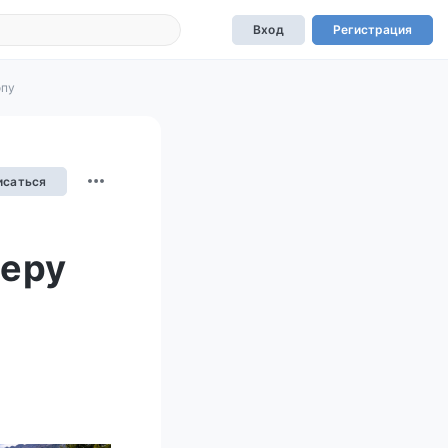
Вход
Регистрация
опу
исаться
зеру