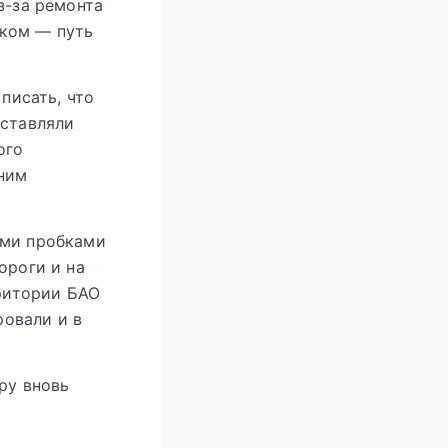
з-за ремонта
шком — путь
писать, что
оставляли
ого
 ним
ыми пробками
ороги и на
рритории БАО
овали и в
ру вновь