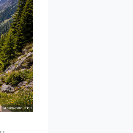
Сгенерировано ИИ
ое