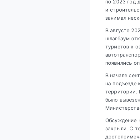
по 2023 год 
и строительс
занимал неск
В августе 20
шлагбаум отк
туристов к о
автотранспор
появились оп
В начале сен
на подъезде 
территории. 
было вывезе
Министерстве
Обсуждение н
закрыли. С т
достопримеча