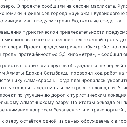
озеро. О проекте сообщили на сессии маслихата. Рук
кономики и финансов города Бауыржан Кудайбергенов
ию инициативы предусмотрены бюджетные средства.
повышения туристической привлекательности предусм
5 миллионов тенге на создание пешеходной тропы до
го озера. Проект предусматривает обустройство ор
 тропы протяжённостью 5,3 километра», – сообщил о
тройства горных маршрутов обсуждается не первый г
им Алматы Дархан Сатыбалды проверил ход работ на 
сточнику Алма-Арасан. Тогда планировалось укрепит
ты, установить лестницы и смотровые площадки. Аки
проект по улучшению дорог к туристическим локация
льшому Алматинскому озеру. По итогам объезда он п
ое внимание вопросам безопасности и транспортной 
 к озеру остаётся одной из самых обсуждаемых в гор