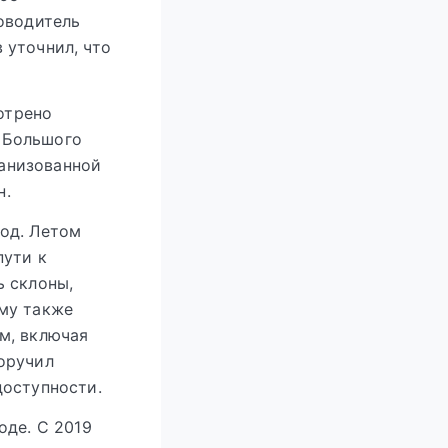
оводитель
 уточнил, что
отрено
 Большого
ганизованной
н.
од. Летом
пути к
ь склоны,
му также
м, включая
оручил
доступности.
оде. С 2019