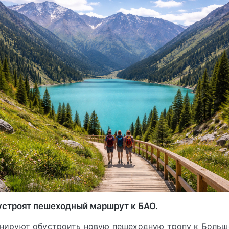
устроят пешеходный маршрут к БАО.
анируют обустроить новую пешеходную тропу к Больш