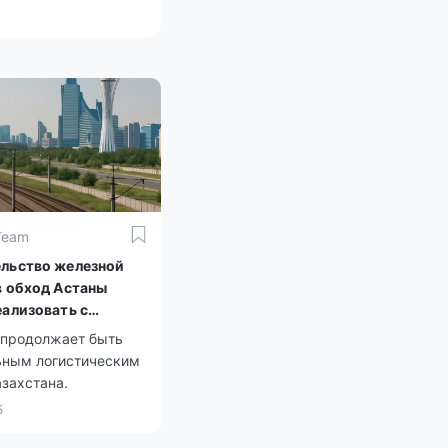
Team
льство железной
в обход Астаны
еализовать с
м бизнеса
 продолжает быть
ьным логистическим
захстана.
5