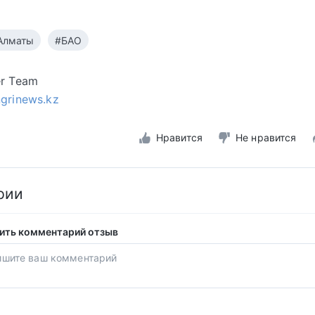
Алматы
#БАО
er Team
ngrinews.kz
Нравится
Не нравится
рии
ить комментарий отзыв