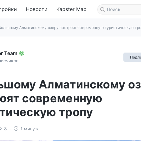
тройки
Новости
Kapster Map
Большому Алматинскому озеру построят современную туристическую тр
er Team
Подп
писчиков
ьшому Алматинскому о
оят современную
тическую тропу
8
1 минута