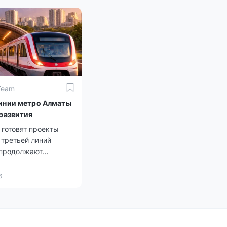
Team
инии метро Алматы
 развития
 готовят проекты
 третьей линий
 продолжают
ие.
6