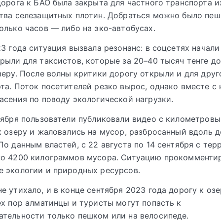
дорога к БАО была закрыта для частного транспорта и
тва селезащитных плотин. Добраться можно было пе
олько часов — либо на эко-автобусах.
23 года ситуация вызвала резонанс: в соцсетях начали 
рыли для таксистов, которые за 20–40 тысяч тенге д
зеру. После волны критики дорогу открыли и для друг
та. Поток посетителей резко вырос, однако вместе с
асения по поводу экологической нагрузки.
тября пользователи публиковали видео с километров
к озеру и жаловались на мусор, разбросанный вдоль д
По данным властей, с 22 августа по 14 сентября с те
но 4200 килограммов мусора. Ситуацию прокомментир
 экологии и природных ресурсов.
е утихало, и в конце сентября 2023 года дорогу к озе
ех пор алматинцы и туристы могут попасть к
тельности только пешком или на велосипеде.