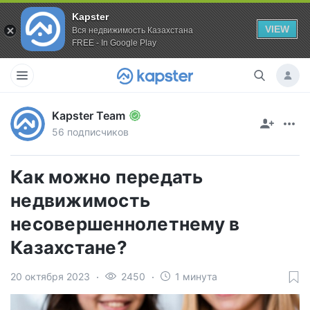
Kapster
VIEW
Вся недвижимость Казахстана
FREE - In Google Play
Kapster Team
56 подписчиков
Как можно передать
недвижимость
несовершеннолетнему в
Казахстане?
20 октября 2023
2450
1 минута