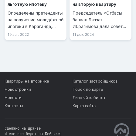
льготную ипотеку
на вторую квартиру
Определены претенденты
Председатель «Отбасы
на получение молодёжной
банка» Ляззат
ипотеки в Караганде,
Ибрагимова дала советы
передает
по покупке второго
19 авг. 2022
11 дек. 2024
информационная служба
жилья.
kn.kz со ссылкой на
акимат Карагандинской
области. Инициатором
льготной программы для
работающей молодёжи
стал акимат области
Квартиры на вторичке
Каталог застройщиков
совместно с Отбасы
Новостройки
Поиск по карте
банком.
Новости
Личный кабинет
Контакты
Карта сайта
Сделано на драйве
И еще все будет на Бейсике
|