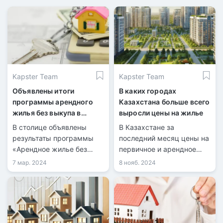
Kapster Team
Kapster Team
Объявлены итоги
В каких городах
программы арендного
Казахстана больше всего
жилья без выкупа в
выросли цены на жилье
Астане
В столице объявлены
В Казахстане за
результаты программы
последний месяц цены на
«Арендное жилье без
первичное и арендное
права выкупа» для
жилье выросли на 0,6%,
7 мар. 2024
8 нояб. 2024
многодетных семей,
тогда как стоимость
детей-сирот и тех, кто
«вторички» снизилась на
остался без попечения
0,4%.
родителей, а также для
социально уязвимых