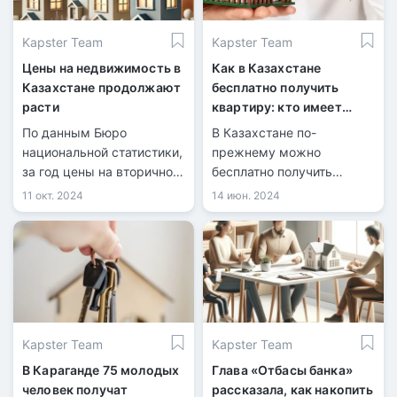
групп населения.
Kapster Team
Kapster Team
Цены на недвижимость в
Как в Казахстане
Казахстане продолжают
бесплатно получить
расти
квартиру: кто имеет
право и на каких
По данным Бюро
В Казахстане по-
условиях
национальной статистики,
прежнему можно
за год цены на вторичном
бесплатно получить
рынке жилья выросли на
квартиру от государства,
11 окт. 2024
14 июн. 2024
5%, на первичном рынке –
а реформы жилищной
на 2%, а арендная плата
политики расширяют эти
увеличились на 8,4%.
возможности.
Kapster Team
Kapster Team
В Караганде 75 молодых
Глава «Отбасы банка»
человек получат
рассказала, как накопить