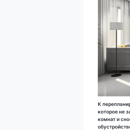
К переплани
которое не з
комнат и сно
обустройство