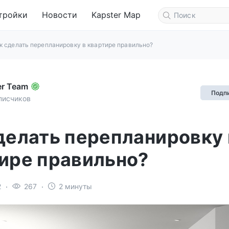
тройки
Новости
Kapster Map
к сделать перепланировку в квартире правильно?
er Team
Подп
писчиков
делать перепланировку 
ире правильно?
2
267
2 минуты