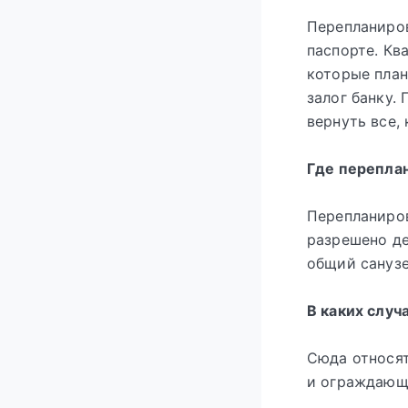
Перепланиров
паспорте. Кв
которые план
залог банку.
вернуть все, 
Где перепла
Перепланиров
разрешено де
общий санузе
В каких случ
Сюда относят
и ограждающи