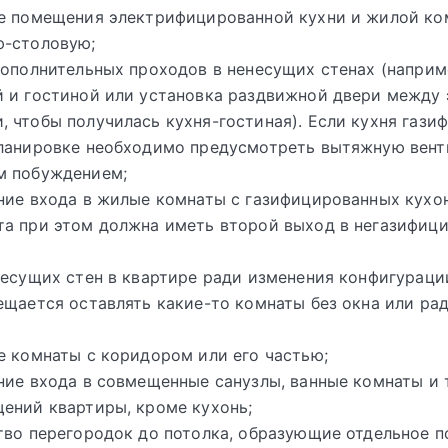
е помещения электрифицированной кухни и жилой ко
ю-столовую;
дополнительных проходов в ненесущих стенах (наприм
 и гостиной или установка раздвижной двери между
 чтобы получилась кухня-гостиная). Если кухня гази
планировке необходимо предусмотреть вытяжную вент
м побуждением;
ние входа в жилые комнаты с газифицированных кухо
а при этом должна иметь второй выход в негазифиц
несущих стен в квартире ради изменения конфигураци
ещается оставлять какие-то комнаты без окна или ра
е комнаты с коридором или его частью;
ние входа в совмещенные санузлы, ванные комнаты и 
ений квартиры, кроме кухонь;
тво перегородок до потолка, образующие отдельное 