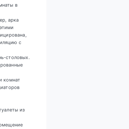
мнаты в
ер, арка
 этими
фицирована,
иляцию с
нь-столовых.
ированные
и комнат
диаторов
туалеты из
помещение