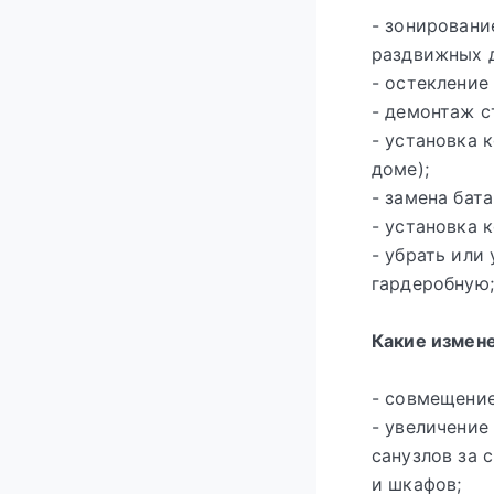
- зонировани
раздвижных д
- остекление
- демонтаж с
- установка 
доме);
- замена бат
- установка 
- убрать или
гардеробную;
Какие измен
- совмещение
- увеличение
санузлов за 
и шкафов;