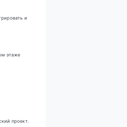
трировать и
вом этаже
ский проект.