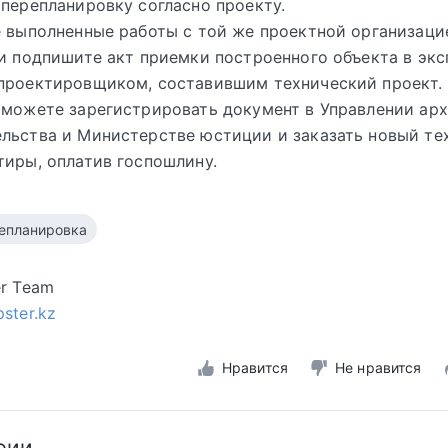
 перепланировку согласно проекту.
е выполненные работы с той же проектной организаци
 и подпишите акт приемки построенного объекта в эк
проектировщиком, составившим технический проект.
 можете зарегистрировать документ в Управлении ар
льства и Министерстве юстиции и заказать новый те
тиры, оплатив госпошлину.
епланировка
er Team
pster.kz
Нравится
Не нравится
рии