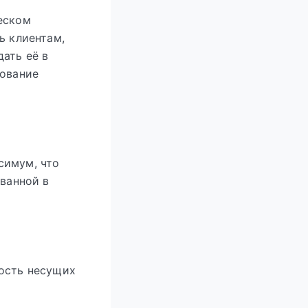
еском
ь клиентам,
ать её в
бование
симум, что
 ванной в
ность несущих