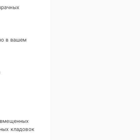
зрачных
но в вашем
и
совмещенных
нных кладовок