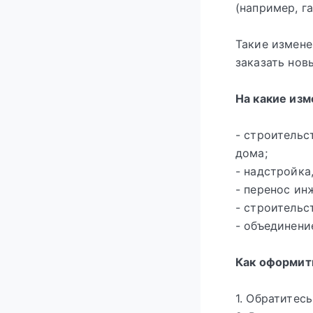
(например, г
Такие измене
заказать нов
На какие из
- строительс
дома;
- надстройка
- перенос ин
- строительс
- объединени
Как оформит
1. Обратитес