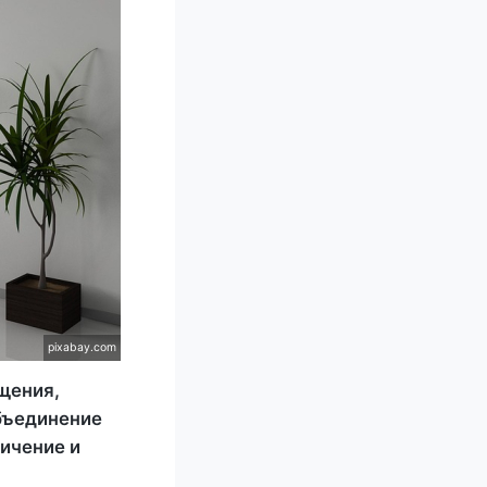
pixabay.com
щения,
объединение
личение и