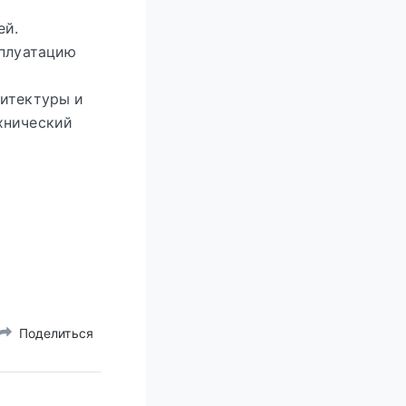
ей.
сплуатацию
хитектуры и
хнический
Поделиться