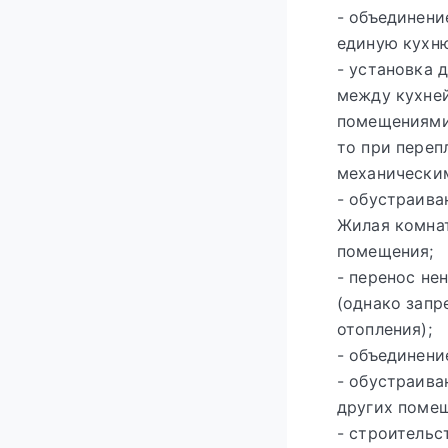
- объединени
единую кухн
- установка 
между кухней
помещениями,
то при пере
механически
- обустраива
Жилая комнат
помещения;
- перенос не
(однако запр
отопления);
- объединени
- обустраива
других помещ
- строительс