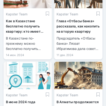
Kapster Team
Kapster Team
Как в Казахстане
Глава «Отбасы банка»
бесплатно получить
рассказала, как накопить
квартиру: кто имеет
на вторую квартиру
право и на каких
В Казахстане по-
Председатель «Отбасы
условиях
прежнему можно
банка» Ляззат
бесплатно получить
Ибрагимова дала советы
квартиру от государства,
по покупке второго
14 июн. 2024
11 дек. 2024
а реформы жилищной
жилья.
политики расширяют эти
возможности.
Kapster Team
Kapster Team
В июне 2024 года
В Алматы продолжается