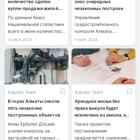
количество сделок
снос очередных
купли-продажи жилой
незаконных построек
недвижимости
По данным Бюро
Управление
увеличилось на 6%
Национальной статистики
градостроительного
всего в июне количество
контроля Алматы
зарегистрированных
продолжает снос
10 июл. 2024
1 нояб. 2024
сделок купли-продажи
незаконных построек,
жилья составило 32 943,
возведённых с
из них 8 058 по
нарушениями. Очередная
индивидуальным домам и
проверка выявила
24 885 по квартирам в
нарушения в
многоквартирных домах.
строительстве объектов.
Kapster Team
Kapster Team
В горах Алматы снесли
Арендное жилье без
пять незаконно
права выкупа будет
построенных объектов
исключено из закона, а
приватизация станет
Аким Ерболат Досаев
Также проектом
возможной – проект
усилил контроль за
постановления
застройкой на горных
предлагается снижение