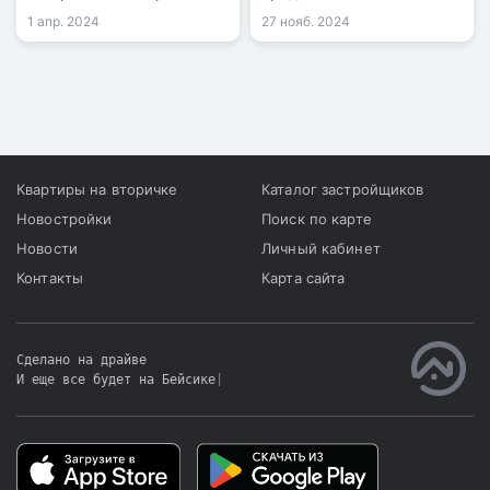
склонах и в предгорье
взноса при оформлении
1 апр. 2024
27 нояб. 2024
города Алматы.
рассрочки.
Квартиры на вторичке
Каталог застройщиков
Новостройки
Поиск по карте
Новости
Личный кабинет
Контакты
Карта сайта
Сделано на драйве
И еще все будет на Бейсике
|