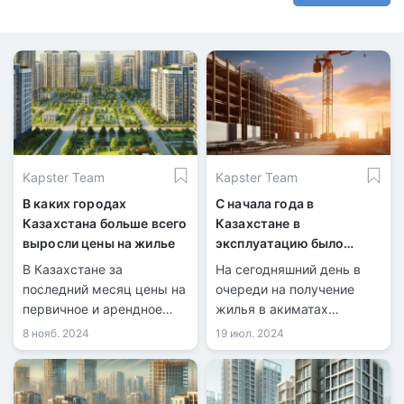
Kapster Team
Kapster Team
В каких городах
С начала года в
Казахстана больше всего
Казахстане в
выросли цены на жилье
эксплуатацию было
сдано 7,4 млн
В Казахстане за
На сегодняшний день в
квадратных метров
последний месяц цены на
очереди на получение
жилья
первичное и арендное
жилья в акиматах
жилье выросли на 0,6%,
зарегистрировано более
8 нояб. 2024
19 июл. 2024
тогда как стоимость
650 тысяч человек.
«вторички» снизилась на
0,4%.