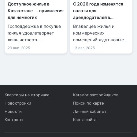
Доступное жилье в
С 2026 года изменятся
Казахстане — привилегия
налоги для
для немногих
арендодателей в
Казахстане
Господдержка в покупке
Владелцев жилья и
жилья удовлетворяет
коммерческих
лишь четверть
помещений ждут новые
казахстанцев.
налоговые режимы,
29 янв. 2025
13 авг. 2025
прогрессивная шкала
налога на имущество и
усиленный контроль.
Эксперты предупреждают
о росте арендных ставок
и советуют готовиться к
изменениям уже сейчас.
Квартиры на вторичке
Каталог застройщиков
Новостройки
Поиск по карте
Новости
Личный кабинет
Контакты
Карта сайта