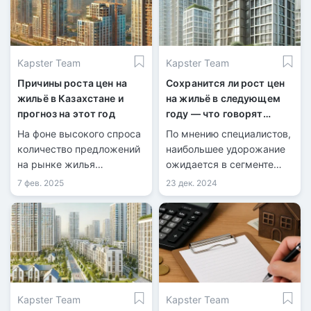
Kapster Team
Kapster Team
Причины роста цен на
Сохранится ли рост цен
жильё в Казахстане и
на жильё в следующем
прогноз на этот год
году — что говорят
эксперты
На фоне высокого спроса
По мнению специалистов,
количество предложений
наибольшее удорожание
на рынке жилья
ожидается в сегменте
значительно
элитной недвижимости.
7 фев. 2025
23 дек. 2024
уменьшилось.
Kapster Team
Kapster Team