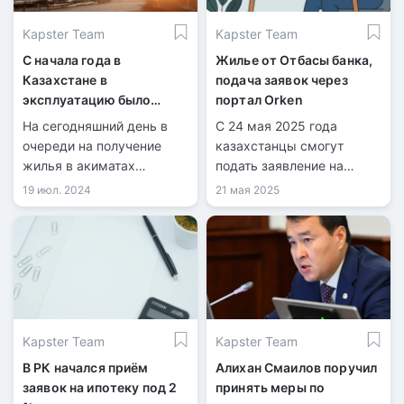
стал акимат области
Kapster Team
Kapster Team
совместно с Отбасы
банком.
С начала года в
Жилье от Отбасы банка,
Казахстане в
подача заявок через
эксплуатацию было
портал Orken
сдано 7,4 млн
На сегодняшний день в
С 24 мая 2025 года
квадратных метров
очереди на получение
казахстанцы смогут
жилья
жилья в акиматах
подать заявление на
зарегистрировано более
постановку в очередь на
19 июл. 2024
21 мая 2025
650 тысяч человек.
жилье.
Kapster Team
Kapster Team
В РК начался приём
Алихан Смаилов поручил
заявок на ипотеку под 2
принять меры по