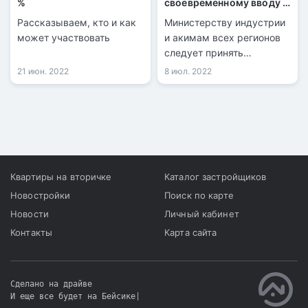
%
своевременному вводу в
эксплуатацию жилья
Рассказываем, кто и как
Министерству индустрии
может участвовать
и акимам всех регионов
следует принять
исчерпывающие меры по
21 июн. 2022
8 июл. 2022
своевременному вводу
запланированных
объемов жилья и
инженерной
инфраструктуры.
Квартиры на вторичке
Каталог застройщиков
Новостройки
Поиск по карте
Новости
Личный кабинет
Контакты
Карта сайта
Сделано на драйве
И еще все будет на Бейсике
|