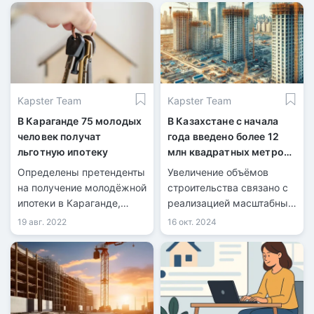
Kapster Team
Kapster Team
В Караганде 75 молодых
В Казахстане с начала
человек получат
года введено более 12
льготную ипотеку
млн квадратных метров
жилья
Определены претенденты
Увеличение объёмов
на получение молодёжной
строительства связано с
ипотеки в Караганде,
реализацией масштабных
передает
государственных
19 авг. 2022
16 окт. 2024
информационная служба
программ в сфере жилья
kn.kz со ссылкой на
и инфраструктуры.
акимат Карагандинской
области. Инициатором
льготной программы для
работающей молодёжи