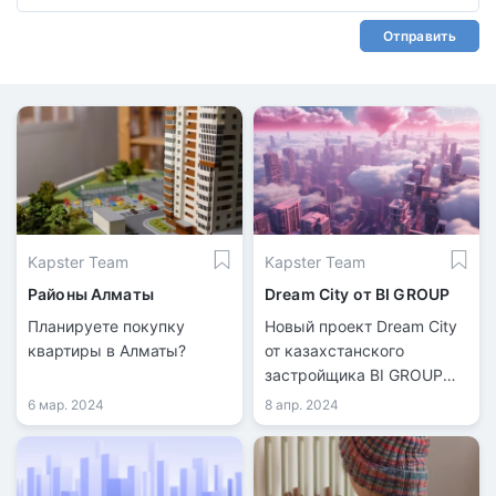
Отправить
Kapster Team
Kapster Team
Районы Алматы
Dream City от BI GROUP
Планируете покупку
Новый проект Dream City
квартиры в Алматы?
от казахстанского
застройщика BI GROUP
представляет собой
6 мар. 2024
8 апр. 2024
комплексное
благоустройство участков
земли с домами,