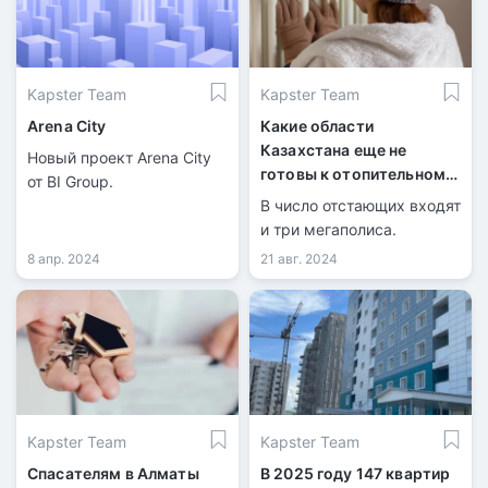
коммуникациями,
инженерными системами,
а также собственную
инфраструктуру: детские
Kapster Team
Kapster Team
сады, школы, игровые
площадки, помещения и
Arena City
Какие области
лечебные пункты с
Казахстана еще не
Новый проект Arena City
единой архитектурой.
готовы к отопительному
от BI Group.
сезону?
В число отстающих входят
и три мегаполиса.
8 апр. 2024
21 авг. 2024
Kapster Team
Kapster Team
Спасателям в Алматы
В 2025 году 147 квартир