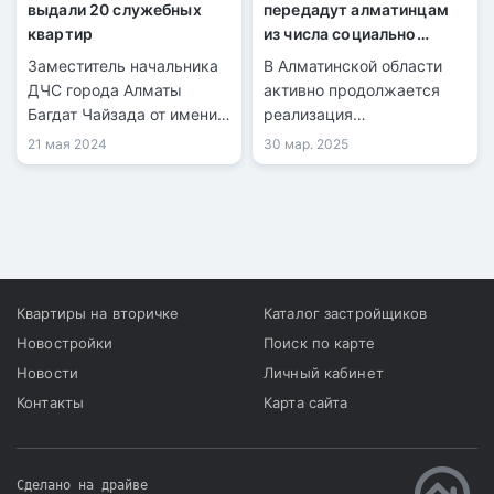
выдали 20 служебных
передадут алматинцам
квартир
из числа социально
уязвимых категорий
Заместитель начальника
В Алматинской области
ДЧС города Алматы
активно продолжается
Багдат Чайзада от имени
реализация
руководства
государственных
21 мая 2024
30 мар. 2025
департамента вручил
программ по
ключи от 20 служебных
обеспечению жильём. За
квартир семьям
последние годы тысячи
сотрудников.
семей стали
обладателями
собственных квартир, а
финансирование
Квартиры на вторичке
Каталог застройщиков
строительства и
Новостройки
Поиск по карте
приобретения жилья
Новости
Личный кабинет
заметно увеличилось.
Контакты
Карта сайта
Сделано на драйве