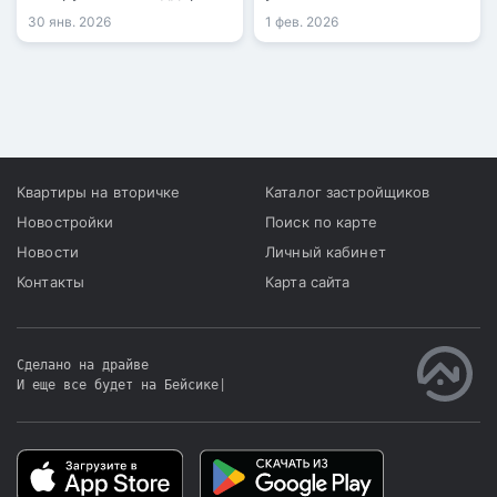
продаж у застройщиков.
погашения займов
30 янв. 2026
1 фев. 2026
пенсионными.
Квартиры на вторичке
Каталог застройщиков
Новостройки
Поиск по карте
Новости
Личный кабинет
Контакты
Карта сайта
Сделано на драйве
И еще все будет на Бейсике
|