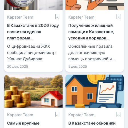
Kapster Team
Kapster Team
В Казахстане в 2026 году
Получение жилищной
появится единая
помощи в Казахстане,
платформа
условия и порядок
коммунальных услуг
оформления
О цифровизации ЖКХ
Обновлённые правила
сообщила вице-министр
делают жилищную
Жаннат Дубирова.
помощь прозрачной и
цифровой.
20 дек. 2025
5 дек. 2025
Kapster Team
Kapster Team
Самые крупные
В Казахстане обновили