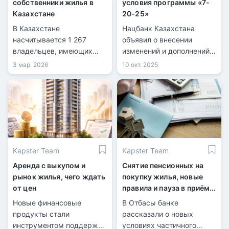
собственники жилья в
условия программы «7-
Казахстане
20-25»
В Казахстане
Нацбанк Казахстана
насчитывается 1 267
объявил о внесении
владельцев, имеющих
изменений и дополнений в
свыше десяти квартир.
постановление по
3 мар. 2026
10 окт. 2025
программе ипотечного
кредитования «7-20-25».
Kapster Team
Kapster Team
Аренда с выкупом и
Снятие пенсионных на
рынок жилья, чего ждать
покупку жилья, новые
от цен
правила и пауза в приёме
заявок
Новые финансовые
В Отбасы банке
продукты стали
рассказали о новых
инструментом поддержки
условиях частичного