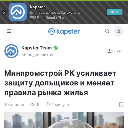
Kapster
VIEW
Вся недвижимость Казахстана
FREE - In Google Play
Kapster Team
56 подписчиков
Минпромстрой РК усиливает
защиту дольщиков и меняет
правила рынка жилья
10 апреля
9
1 минута