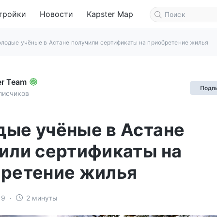
тройки
Новости
Kapster Map
лодые учёные в Астане получили сертификаты на приобретение жилья
er Team
Подп
писчиков
ые учёные в Астане
или сертификаты на
ретение жилья
19
2 минуты