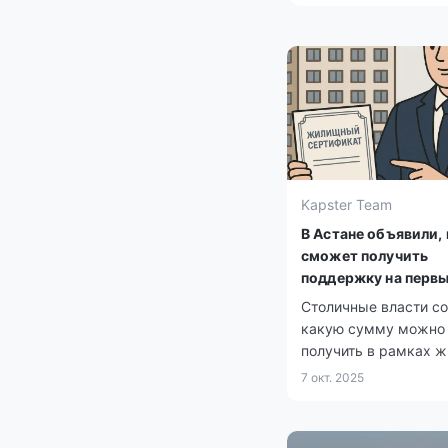
Kapster Team
В Астане объявили, 
сможет получить
поддержку на первы
Столичные власти с
какую сумму можно
получить в рамках 
поддержки и на каки
7 окт. 2025
ее разрешено направ