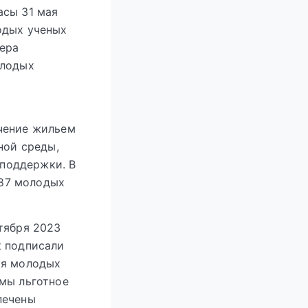
асы 31 мая
одых ученых
Мера
олодых
ечение жильем
ной среды,
 поддержки. В
587 молодых
тября 2023
к подписали
ия молодых
ммы льготное
печены