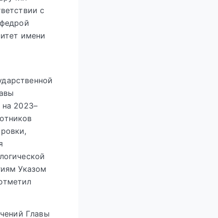
ветствии с
афедрой
ситет имени
ударственной
лавы
 на 2023–
ботников
ировки,
я
ологической
гиям Указом
 отметил
учений Главы