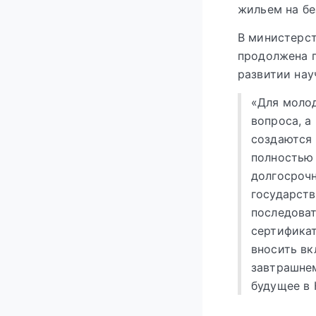
жильем на бе
В министерст
продолжена п
развитии нау
«Для моло
вопроса, а
создаются 
полностью 
долгосрочн
государств
последова
сертификат
вносить вк
завтрашнем
будущее в 