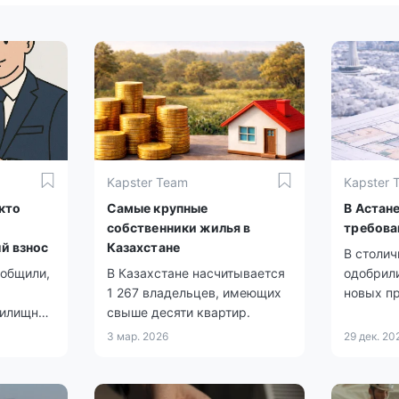
Kapster Team
Kapster 
кто
Самые крупные
В Астан
собственники жилья в
требова
й взнос
Казахстане
В столи
ообщили,
В Казахстане насчитывается
одобрил
1 267 владельцев, имеющих
новых п
жилищной
свыше десяти квартир.
и време
е цели
3 мар. 2026
29 дек. 20
ить.