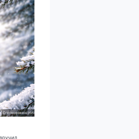
Сгенерировано ИИ
 вручил