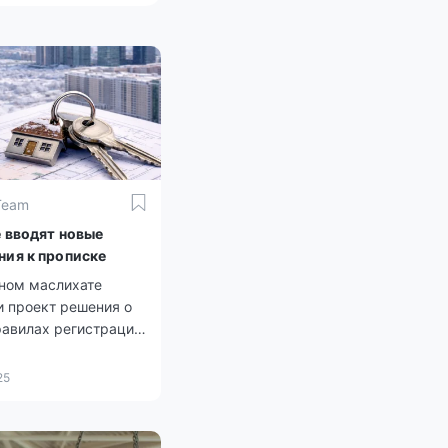
Team
е вводят новые
ния к прописке
чном маслихате
и проект решения о
равилах регистрации
нного проживания.
25