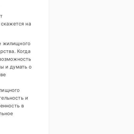
.
ет
 скажется на
е жилищного
рства. Когда
 возможность
ы и думать о
аве
илищного
тельность и
ренность в
льное