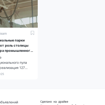
Team
иальные парки
ют роль столицы
тра промышленного
я
е
ионального пула
реализация 127
.
025
объявлений
Сделано на драйве