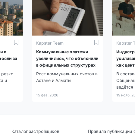
Kapster Team
Kapster 
и в
Коммунальные платежи
Индустр
росли за
увеличились, что объяснили
усилива
в официальных структурах
как цен
развити
 резко
Рост коммунальных счетов в
В состав
а и
Астане и Алматы.
Общенац
ведётся 
проектов
15 фев. 2026
19 нояб. 2
Каталог застройщиков
Правила публикации 