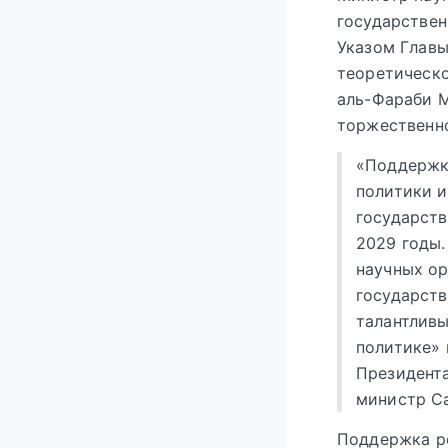
государствен
Указом Главы
теоретическо
аль-Фараби М
торжественно
«Поддержк
политики и
государств
2029 годы.
научных ор
государств
талантливы
политике» 
Президента
министр Са
Поддержка ре