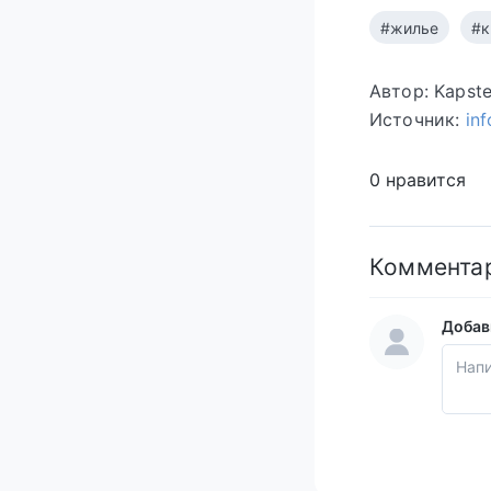
#жилье
#к
Автор: Kapst
Источник:
in
0 нравится
Коммента
Добав