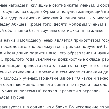
ные награды и жилищные сертификаты ученым. В соот
 государства орден «Құрмет» получил заведующий к
й и ядерной физики Казахский национальный универ
едеу Абишев. Кроме того, десяти молодым ученым в
й обстановке были вручены сертификаты на жилье.
а науки и молодых ученых является приоритетом гос
 последовательно реализуется в рамках поручений Г
а и Концепции развития высшего образования и науки
 С прошлого года увеличены должностные оклады ра
ганизаций, предоставляются гранты на научные стаж
енные стипендии и премии, в том числе стипендии дл
х молодых ученых. Принятие Закона «О науке и техн
и создание Национального совета по науке и техноло
 усилили системный подход к развитию отрасли», —
ясат Нурбек.
ализуется и в социальном блоке. Во исполнение пор