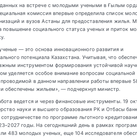
 данных на встрече с молодыми учеными в Ғылым орд
пециальная комиссия впервые определила список мол
низаций и вузов Астаны для предоставления жилья. 
а повышение социального статуса ученых и приток м
у.
ченые — это основа инновационного развития и
ального потенциала Казахстана. Учитывая, что обесп
важным инструментом формирования устойчивой науч
ом уделяется особое внимание вопросам социальной
 проводимой в данном направлении работы впервые 
и обеспечены жильем», — подчеркнул министр.
бота ведется и через финансовые инструменты. 19 ок
рство науки и высшего образования РК и Отбасы бан
 сотрудничестве по программе льготного кредитован
23–2027 годы. На сегодняшний день в рамках програ
ли 483 молодых ученых, еще 104 исследователя обес