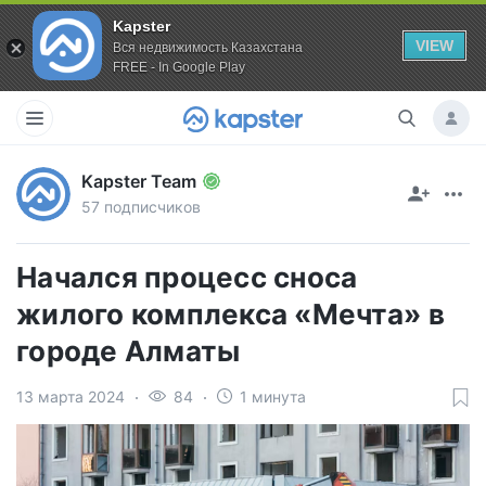
Kapster
VIEW
Вся недвижимость Казахстана
FREE - In Google Play
Kapster Team
57 подписчиков
Начался процесс сноса
жилого комплекса «Мечта» в
городе Алматы
13 марта 2024
84
1 минута