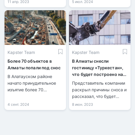
района был поднят вопрос
социальной
11 апр. 2023
5 июл. 2024
о законности расширения
ответственности.
кафе «Lova Kitchen» по
адресу улица Толе би,
24Б.
Kapster Team
Kapster Team
Более 70 объектов в
В Алматы снесли
Алматы попали под снос
гостиницу «Туркестан»,
что будет построено на
В Алатауском районе
ее месте?
начато принудительное
Представитель компании
изъятие более 70
раскрыл причины сноса и
участков для
рассказал, что будет
государственных нужд.
построено на её месте.
4 сент. 2024
8 июн. 2023
Это необходимо для
продления проспекта
Рыскулова до границы
города.