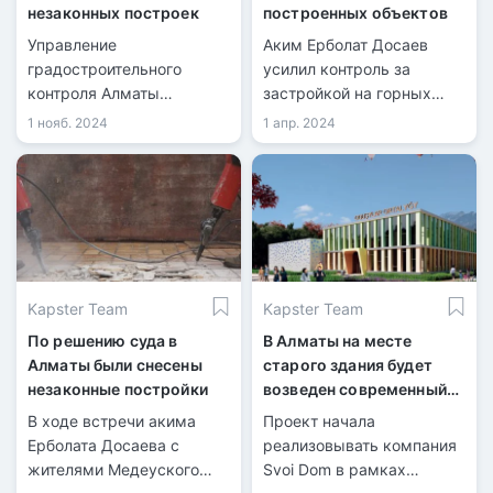
незаконных построек
построенных объектов
Управление
Аким Ерболат Досаев
градостроительного
усилил контроль за
контроля Алматы
застройкой на горных
продолжает снос
склонах и в предгорье
1 нояб. 2024
1 апр. 2024
незаконных построек,
города Алматы.
возведённых с
нарушениями. Очередная
проверка выявила
нарушения в
строительстве объектов.
Kapster Team
Kapster Team
По решению суда в
В Алматы на месте
Алматы были снесены
старого здания будет
незаконные постройки
возведен современный
дом школьников
В ходе встречи акима
Проект начала
Ерболата Досаева с
реализовывать компания
жителями Медеуского
Svoi Dom в рамках