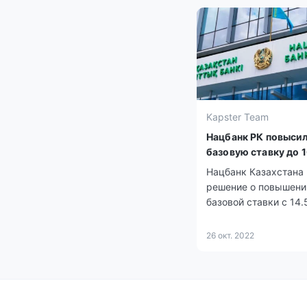
Kapster Team
Нацбанк РК повыси
базовую ставку до 1
Нацбанк Казахстана
решение о повышени
базовой ставки с 14.
годовых с процентн
коридором +/— 1.0 п.
26 окт. 2022