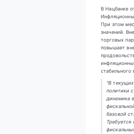
В Нацбанке о
Инфляционные
При этом ме
значений. Вн
торговых пар
повышает вн
продовольст
инфляционный
стабильного 
"В текущих
политики 
динамика е
фискально
базовой ст
Требуется 
фискальных