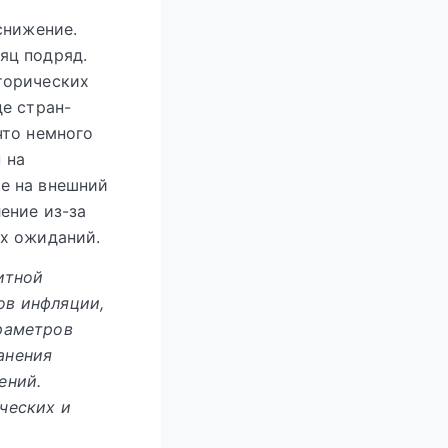
снижение.
яц подряд.
торических
е стран-
что немного
 на
е на внешний
ение из-за
х ожиданий.
итной
ов инфляции,
раметров
анения
ений.
ческих и