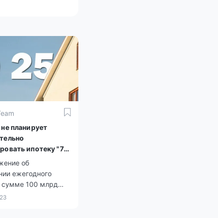
Team
 не планирует
тельно
ровать ипотеку "7-
жение об
нии ежегодного
в сумме 100 млрд
бо использовании
023
ммы в пределах
квартала не