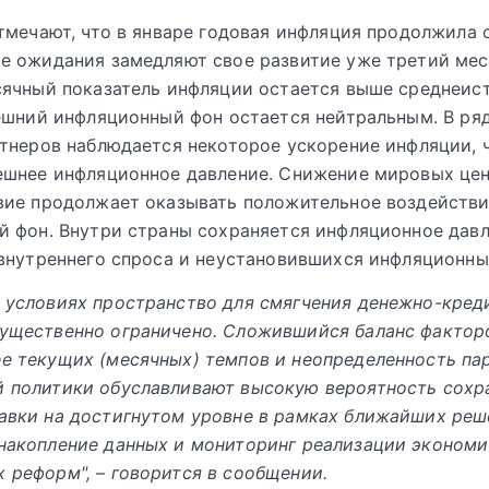
тмечают, что в январе годовая инфляция продолжила 
 ожидания замедляют свое развитие уже третий мес
сячный показатель инфляции остается выше среднеис
ешний инфляционный фон остается нейтральным. В ряд
тнеров наблюдается некоторое ускорение инфляции, 
ешнее инфляционное давление. Снижение мировых цен
вие продолжает оказывать положительное воздействи
 фон. Внутри страны сохраняется инфляционное давл
внутреннего спроса и неустановившихся инфляционны
 условиях пространство для смягчения денежно-кред
существенно ограничено. Сложившийся баланс фактор
е текущих (месячных) темпов и неопределенность па
й политики обуславливают высокую вероятность сохр
авки на достигнутом уровне в рамках ближайших реш
накопление данных и мониторинг реализации экономи
 реформ", – говорится в сообщении.