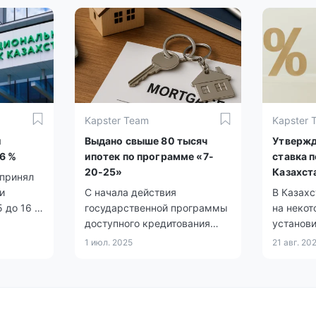
поддержи
ответил
казахста
могут оф
Kapster Team
Kapster 
л
Выдано свыше 80 тысяч
Утвержд
6 %
ипотек по программе «7-
ставка п
20-25»
Казахст
 принял
и
С начала действия
В Казахс
5 до 16 %
государственной программы
на некот
ым
доступного кредитования
установ
 п.
казахстанцы оформили более
займов д
1 июл. 2025
21 авг. 20
80 тысяч займов на сумму
микрофи
свыше 1 триллиона тенге.
организа
Получить консультацию и
ипотеки,
подать заявку можно через
годовая 