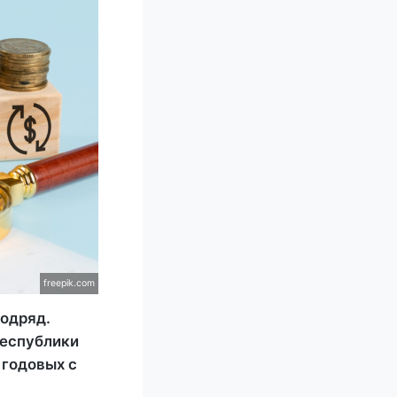
freepik.com
одряд.
Республики
 годовых с