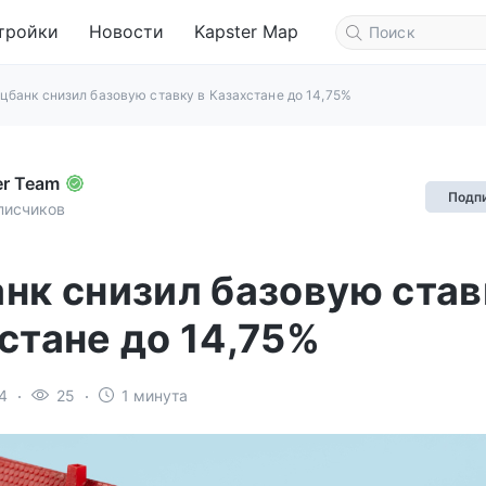
тройки
Новости
Kapster Map
цбанк снизил базовую ставку в Казахстане до 14,75%
er Team
Подп
писчиков
нк снизил базовую став
стане до 14,75%
4
25
1 минута