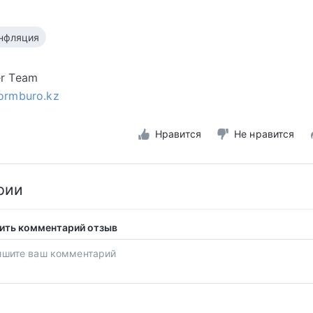
нфляция
er Team
formburo.kz
Нравится
Не нравится
рии
ить комментарий отзыв