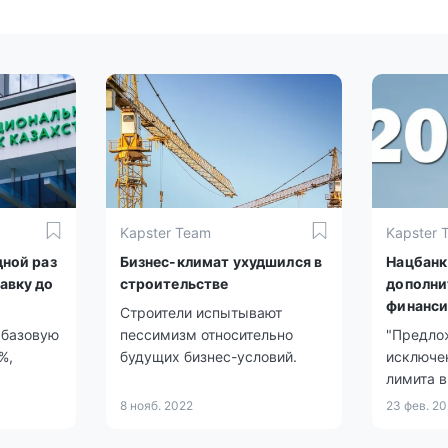
Kapster Team
Kapster 
дной раз
Бизнес-климат ухудшился в
Нацбанк
авку до
строительстве
дополни
финанси
​Строители испытывают
20-25"
 базовую
пессимизм относительно
"Предло
%,
будущих бизнес-условий.
исключе
лимита 
тенге ли
8 нояб. 2022
23 фев. 2
всей су
первого 