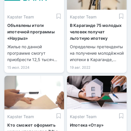
Kapster Team
Kapster Team
Объявлены итоги
В Караганде 75 молодых
ипотечной программы
человек получат
«Наурыз»
льготную ипотеку
Жилье по данной
Определены претенденты
программе смогут
на получение молодёжной
приобрести 12,5 тысяч
ипотеки в Караганде,
казахстанцев.
передает
15 июл. 2024
19 авг. 2022
информационная служба
kn.kz со ссылкой на
акимат Карагандинской
области. Инициатором
льготной программы для
работающей молодёжи
стал акимат области
Kapster Team
Kapster Team
совместно с Отбасы
банком.
Кто сможет оформить
Ипотека «Отау»