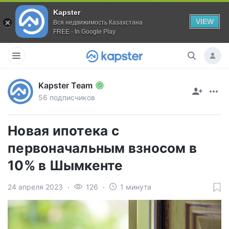
Kapster
VIEW
Вся недвижимость Казахстана
FREE - In Google Play
Kapster Team
56 подписчиков
Новая ипотека с
первоначальным взносом в
10% в Шымкенте
24 апреля 2023
126
1 минута