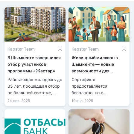
Kapster Team
Kapster Team
В Шымкенте завершился
Жилищный миллион в
отбор участников
Шымкенте — новые
программы «Жастар»
возможности для
горожан
Работающая молодежь до
Сертификат
35 лет, прошедшая отбор
предоставляется
по балльной системе,
бесплатно, но с
получила SMS-
ограничениями.
24 фев. 2025
19 янв. 2025
уведомления и в
ближайшее время
заключит договоры
аренды жилья сроком на
три года.