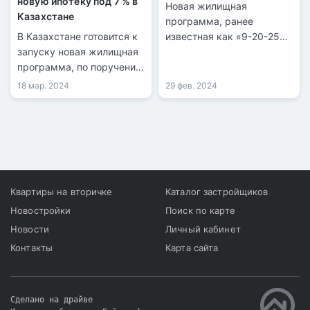
новую ипотеку под 7 % в
Новая жилищная
Казахстане
программа, ранее
В Казахстане готовится к
известная как «9-20-25»,
запуску новая жилищная
будет запущена 1 марта.
программа, по поручению
Подать заявку могут все
президента Касым-
действующие вкладчики
18 мар. 2024
29 фев. 2024
Жомарта Токаева.
Отбасы банка.
Квартиры на вторичке
Каталог застройщиков
Новостройки
Поиск по карте
Новости
Личный кабинет
Контакты
Карта сайта
Сделано на драйве