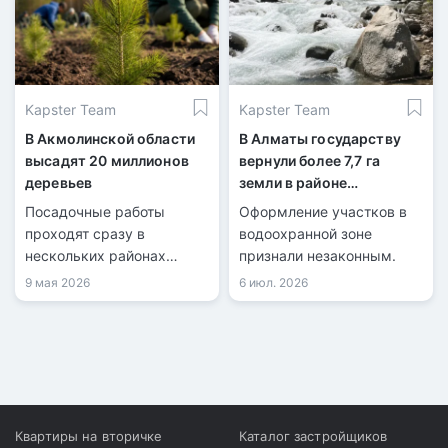
Kapster Team
Kapster Team
В Акмолинской области
В Алматы государству
высадят 20 миллионов
вернули более 7,7 га
деревьев
земли в районе
Бутаковки
Посадочные работы
Оформление участков в
проходят сразу в
водоохранной зоне
нескольких районах
признали незаконным.
региона.
9 мая 2026
6 июл. 2026
Квартиры на вторичке
Каталог застройщиков