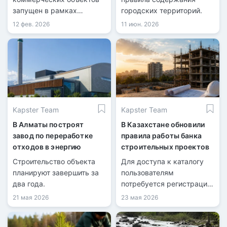
запущен в рамках
городских территорий.
тестового режима.
12 фев. 2026
11 июн. 2026
Kapster Team
Kapster Team
В Алматы построят
В Казахстане обновили
завод по переработке
правила работы банка
отходов в энергию
строительных проектов
Строительство объекта
Для доступа к каталогу
планируют завершить за
пользователям
два года.
потребуется регистрация
и ЭЦП.
21 мая 2026
23 мая 2026