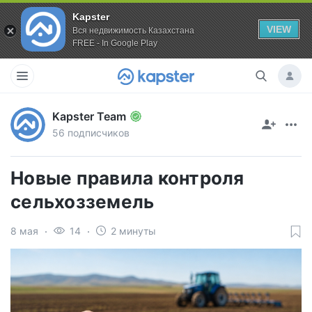
Kapster
VIEW
Вся недвижимость Казахстана
FREE - In Google Play
Kapster Team
56 подписчиков
Новые правила контроля
сельхозземель
8 мая
14
2 минуты