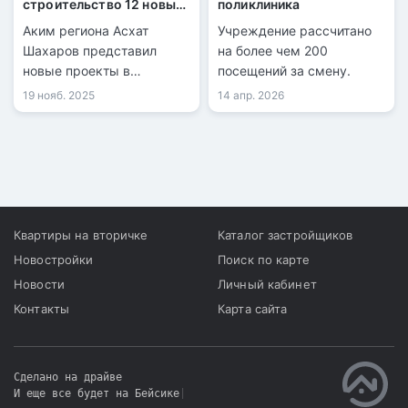
строительство 12 новых
поликлиника
школ
Аким региона Асхат
Учреждение рассчитано
Шахаров представил
на более чем 200
новые проекты в
посещений за смену.
образовании и
19 нояб. 2025
14 апр. 2026
здравоохранении.
Квартиры на вторичке
Каталог застройщиков
Новостройки
Поиск по карте
Новости
Личный кабинет
Контакты
Карта сайта
Сделано на драйве
И еще все будет на Бейсике
|