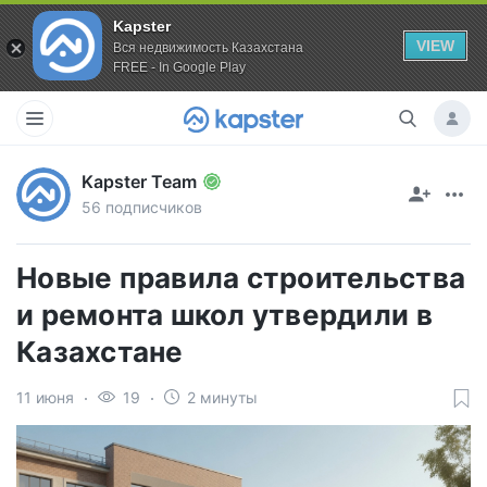
Kapster
VIEW
Вся недвижимость Казахстана
FREE - In Google Play
Kapster Team
56 подписчиков
Новые правила строительства
и ремонта школ утвердили в
Казахстане
11 июня
19
2 минуты