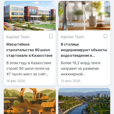
Kapster Team
Kapster Team
Масштабное
В столице
строительство 90 школ
модернизируют объекты
стартовало в Казахстане
водоотведения и
энергетики
В этом году в Казахстане
Более 16,2 млрд тенге
строят 90 школ почти на
направят на развитие
47 тысяч мест за счёт
инженерной
госфондов.
инфраструктуры Астаны.
16 фев. 2026
13 июл. 2026