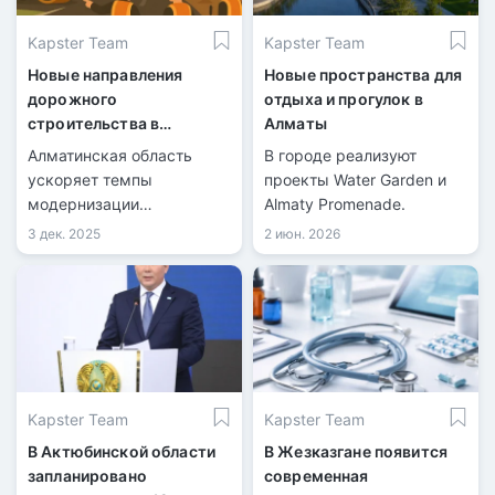
Kapster Team
Kapster Team
Новые направления
Новые пространства для
дорожного
отдыха и прогулок в
строительства в
Алматы
Алматинской области в
Алматинская область
В городе реализуют
2026 году
ускоряет темпы
проекты Water Garden и
модернизации
Almaty Promenade.
автомобильных трасс.
3 дек. 2025
2 июн. 2026
Kapster Team
Kapster Team
В Актюбинской области
В Жезказгане появится
запланировано
современная