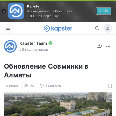
Kapster
VIEW
Вся недвижимость Казахстана
FREE - In Google Play
Kapster Team
56 подписчиков
Обновление Совминки в
Алматы
18 июня
20
1 минута