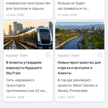
комфортное пространство
больше не будет
для прогулок и отдыха.
застраиваться по
прежним нормам.
22 апр. 2026
27 нояб. 2025
Kapster Team
Kapster Team
В Алматы утвердили
Новые пространства для
маршруты будущего
отдыха и прогулок в
SkyTrain
Алматы
Cеть надземного
В городе реализуют
транспорта
проекты Water Garden и
протяженностью 42 км
Almaty Promenade.
соединит ключевые
26 июн. 2026
2 июн. 2026
районы города.