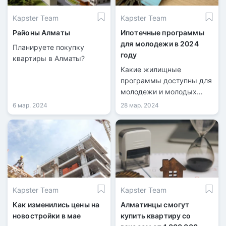
Kapster Team
Kapster Team
Районы Алматы
Ипотечные программы
для молодежи в 2024
Планируете покупку
году
квартиры в Алматы?
Какие жилищные
программы доступны для
молодежи и молодых
семей в Казахстане?
6 мар. 2024
28 мар. 2024
Какой максимальный
возраст участников этих
программ?
Kapster Team
Kapster Team
Как изменились цены на
Алматинцы смогут
новостройки в мае
купить квартиру со