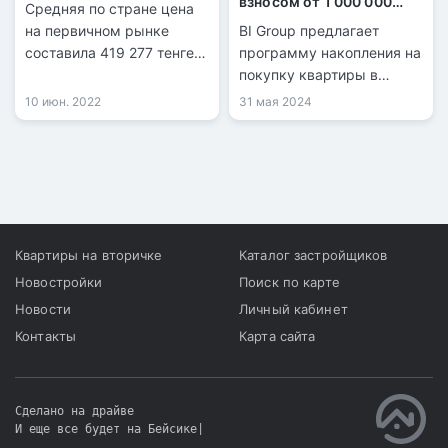
взносом от 1 000 000
Средняя по стране цена
тенге
на первичном рынке
BI Group предлагает
составила 419 277 тенге
программу накопления на
за квадрат. Это на 6 962
покупку квартиры в
тенге дороже, чем в
бигвиллях Arena City и
10 июн. 2022
31 мая 2024
апреле.
Dream City.
Квартиры на вторичке
Каталог застройщиков
Новостройки
Поиск по карте
Новости
Личный кабинет
Контакты
Карта сайта
Сделано на драйве
И еще все будет на Бейсике
|