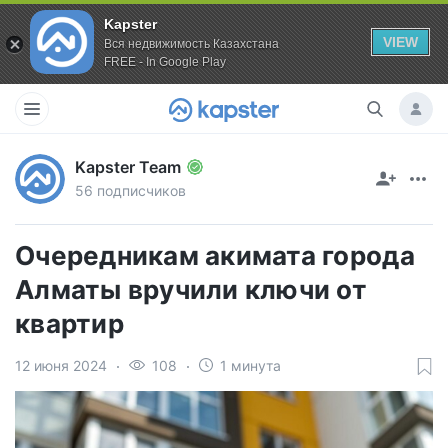
Kapster
VIEW
Вся недвижимость Казахстана
FREE - In Google Play
Kapster Team
56 подписчиков
Очередникам акимата города
Алматы вручили ключи от
квартир
12 июня 2024
108
1 минута