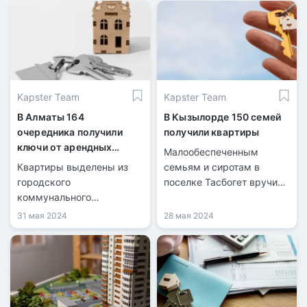
Kapster Team
Kapster Team
В Алматы 164
В Кызылорде 150 семей
очередника получили
получили квартиры
ключи от арендных
Малообеспеченным
квартир
Квартиры выделены из
семьям и сиротам в
городского
поселке Тасбогет вручили
коммунального
ключи от квартир в двух
жилищного фонда
многоэтажных домах.
31 мая 2024
28 мая 2024