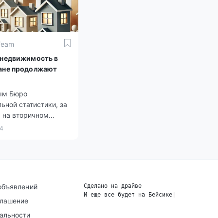
Team
 недвижимость в
ане продолжают
ым Бюро
ьной статистики, за
ы на вторичном
илья выросли на 5%,
24
чном рынке – на 2%,
ая плата
ись на 8,4%.
объявлений
Сделано на драйве
И еще все будет на Бейсике
|
глашение
альности