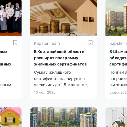
Kapster Team
Kapster 
еных
В Костанайской области
В Шымке
расширят программу
облада
ищных
жилищных сертификатов
сертифи
Сумму жилищного
Почти 48
сертификата планируется
направи
торым
увеличить до 1,5 млн тенге, а
льготных
круг получателей —
города.
16 июл. 2025
5 мар. 20
расширить. Теперь
претендовать на
господдержку смогут не
только социально уязвимые
граждане, но и врачи,