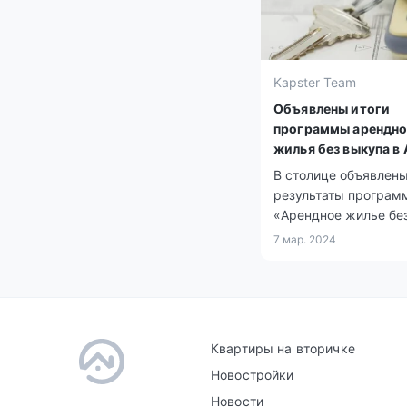
Kapster Team
Объявлены итоги
программы арендно
жилья без выкупа в
В столице объявлен
результаты програм
«Арендное жилье бе
выкупа» для многод
7 мар. 2024
семей, детей-сирот и
остался без попечен
родителей, а также 
социально уязвимых
населения.
Квартиры на вторичке
Новостройки
Новости