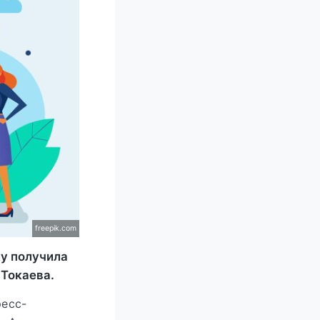
freepik.com
у получила
Токаева.
есс-