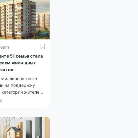
Team
нте 51 семья стала
телем жилищных
катов
 миллионов тенге
ли на поддержку
 категорий жителей
25