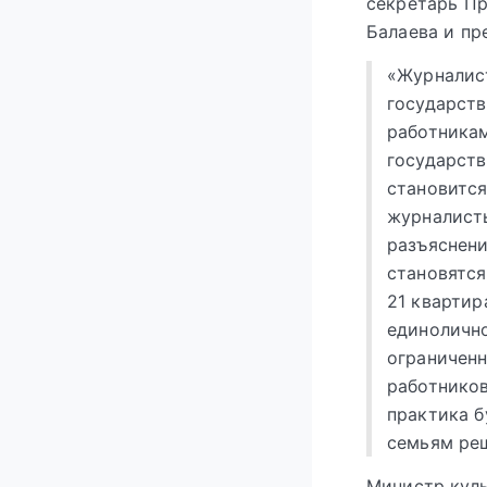
секретарь Пр
Балаева и пр
«Журналист
государств
работника
государст
становится
журналисты
разъяснен
становятся
21 квартир
единолично
ограничен
работников
практика б
семьям реш
Министр куль