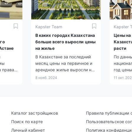
учителя, журналисты и
рабочие.
Kapster Team
Kapster 
В каких городах Казахстана
Цены на
го
больше всего выросли цены
Казахст
 Астане
на жилье
расти
ы
В Казахстане за последний
По данн
мы
месяц цены на первичное и
национал
з права
арендное жилье выросли на
год цен
етных
0,6%, тогда как стоимость
рынке ж
8 нояб. 2024
11 окт. 20
 тех, кто
«вторички» снизилась на
на перви
ия
0,4%.
а арендн
для
увеличил
 групп
Каталог застройщиков
Правила публикации 
Поиск по карте
Пользовательское со
Личный кабинет
Политика конфиденци