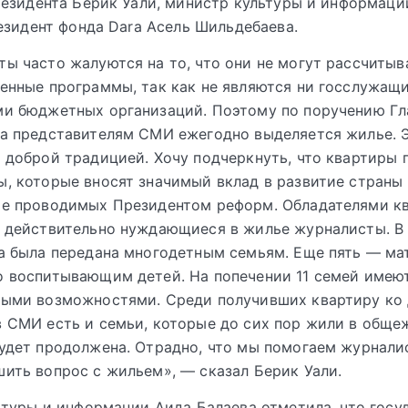
езидента Берик Уали, министр культуры и информаци
езидент фонда Dara Асель Шильдебаева.
ы часто жалуются на то, что они не могут рассчитыв
енные программы, так как не являются ни госслужащи
ми бюджетных организаций. Поэтому по поручению Г
ва представителям СМИ ежегодно выделяется жилье. 
 доброй традицией. Хочу подчеркнуть, что квартиры 
, которые вносят значимый вклад в развитие страны
ие проводимых Президентом реформ. Обладателями к
 действительно нуждающиеся в жилье журналисты. В 
а была передана многодетным семьям. Еще пять — ма
 воспитывающим детей. На попечении 11 семей имеют
ными возможностями. Среди получивших квартиру ко
 СМИ есть и семьи, которые до сих пор жили в обще
удет продолжена. Отрадно, что мы помогаем журнали
ить вопрос с жильем», — сказал Берик Уали.
туры и информации Аида Балаева отметила, что госу