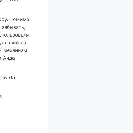
осу. Помимо
 забывать,
спользовали
условий на
й механизм
р Аида
ены 65
5