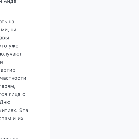
и Аида
ать на
ми, ни
лавы
Это уже
получают
 и
вартир
частности,
терям,
ся лица с
 Дню
житиях. Эта
стам и их
дарство