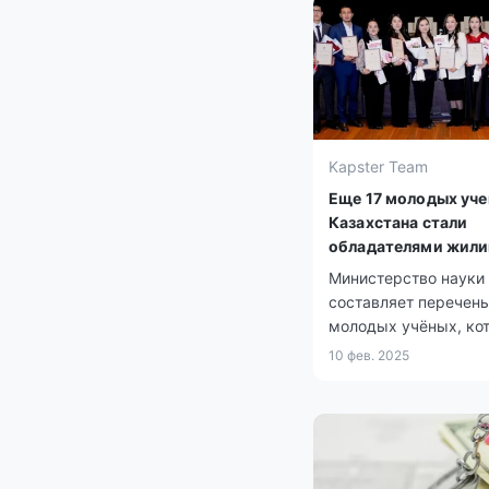
Kapster Team
Еще 17 молодых уч
Казахстана стали
обладателями жил
сертификатов
Министерство науки
составляет перечень
молодых учёных, ко
требуется жильё.
10 фев. 2025