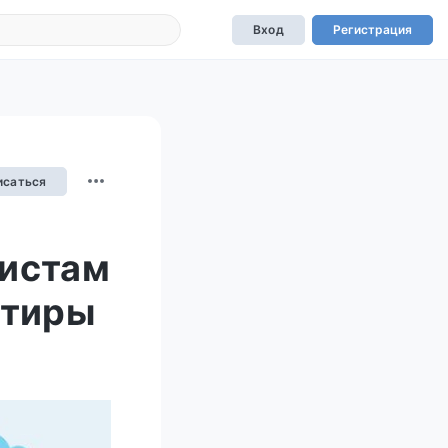
Вход
Регистрация
исаться
листам
ртиры