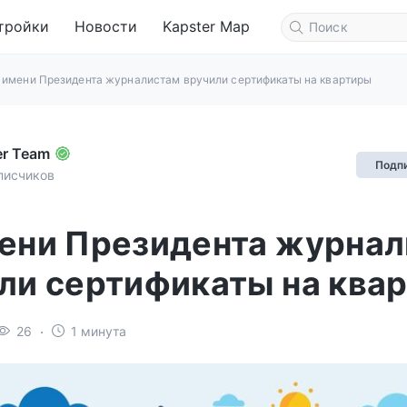
тройки
Новости
Kapster Map
 имени Президента журналистам вручили сертификаты на квартиры
er Team
Подп
писчиков
ени Президента журна
ли сертификаты на ква
26
1 минута