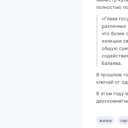
полностью п
«Глава го
различных 
что более 
излишки с
общую сумм
содействи
Балаева.
В прошлом г
ключей от од
В этом году 
двухкомнатны
жилье
сер