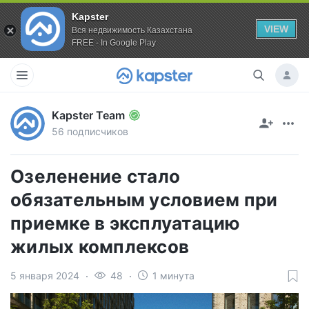
Kapster
VIEW
Вся недвижимость Казахстана
FREE - In Google Play
Kapster Team
56 подписчиков
Озеленение стало
обязательным условием при
приемке в эксплуатацию
жилых комплексов
5 января 2024
48
1 минута