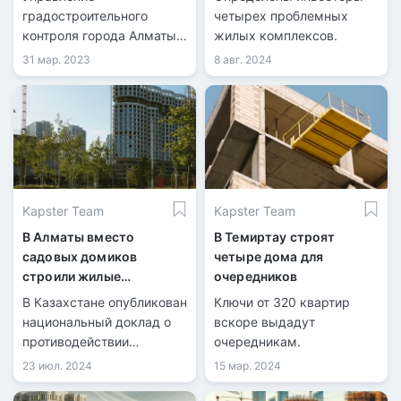
градостроительного
четырех проблемных
контроля города Алматы
жилых комплексов.
назвали ЖК, в которых не
31 мар. 2023
8 авг. 2024
стоит покупать квартиры,
так как на их
строительство
отсутствует полный пакет
документов.
Kapster Team
Kapster Team
В Алматы вместо
В Темиртау строят
садовых домиков
четыре дома для
строили жилые
очередников
комплексы
В Казахстане опубликован
Ключи от 320 квартир
национальный доклад о
вскоре выдадут
противодействии
очередникам.
коррупции за 2023 год. В
23 июл. 2024
15 мар. 2024
частности, в документе
представлен внешний