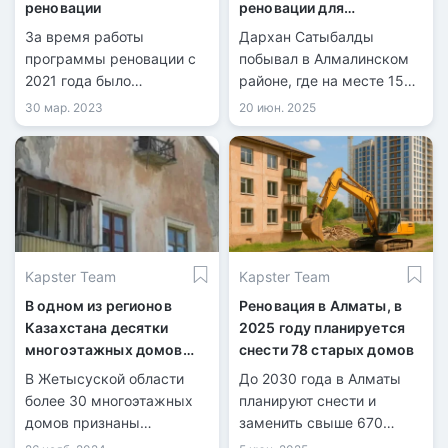
реновации
реновации для
инфраструктуры
За время работы
Дархан Сатыбалды
программы реновации с
побывал в Алмалинском
2021 года было
районе, где на месте 15
запланировано снести
ветхих домов построили
30 мар. 2023
20 июн. 2025
около 1,5 тыс. ветхих
новые многоэтажки. С
жилых домов, но темпы
увеличением числа
переселения идут
жителей аким поручил
медленно из-за нехватки
пересмотреть расчёты по
инвесторов.
нагрузке на инженерные
сети и соцобъекты.
Kapster Team
Kapster Team
В одном из регионов
Реновация в Алматы, в
Казахстана десятки
2025 году планируется
многоэтажных домов
снести 78 старых домов
признаны непригодными
В Жетысуской области
До 2030 года в Алматы
для проживания
более 30 многоэтажных
планируют снести и
домов признаны
заменить свыше 670
аварийными и
ветхих домов.