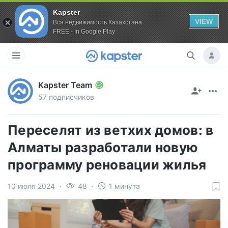
Kapster
VIEW
Вся недвижимость Казахстана
FREE - In Google Play
Kapster Team
57 подписчиков
Переселят из ветхих домов: в
Алматы разработали новую
программу реновации жилья
10 июля 2024
48
1 минута