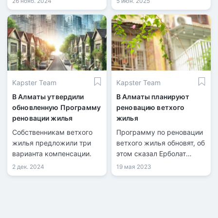
26 нояб. 2024
5 июн. 2025
непригодными для
проживания.
Kapster Team
Kapster Team
В Алматы утвердили
В Алматы планируют
обновленную Программу
реновацию ветхого
реновации жилья
жилья
Собственникам ветхого
Программу по реновации
жилья предложили три
ветхого жилья обновят, об
варианта компенсации.
этом сказал Ерболат
Досаев на встрече с
2 дек. 2024
19 мая 2023
жителями Алмалинского
района.