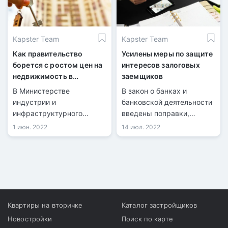
Kapster Team
Kapster Team
Как правительство
Усилены меры по защите
борется с ростом цен на
интересов залоговых
недвижимость в
заемщиков
Казахстане
В Министерстве
В закон о банках и
индустрии и
банковской деятельности
инфраструктурного
введены поправки,
развития РК рассказали о
касающиеся залоговых
1 июн. 2022
14 июл. 2022
разработке комплекса
заемщиков, передается
мер поддержки
информационными
строительной отрасли в
службами со ссылкой на
сложившейся
Агентство РК по
макроэкономической и
регулированию и
геополитической ситуации
развитию финансового
рынка.
Квартиры на вторичке
Каталог застройщиков
Новостройки
Поиск по карте