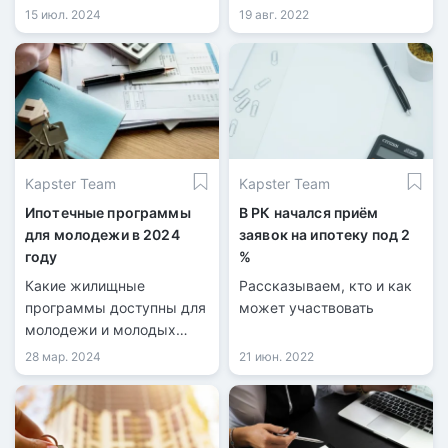
казахстанцев.
передает
15 июл. 2024
19 авг. 2022
информационная служба
kn.kz со ссылкой на
акимат Карагандинской
области. Инициатором
льготной программы для
работающей молодёжи
стал акимат области
Kapster Team
Kapster Team
совместно с Отбасы
банком.
Ипотечные программы
В РК начался приём
для молодежи в 2024
заявок на ипотеку под 2
году
%
Какие жилищные
Рассказываем, кто и как
программы доступны для
может участвовать
молодежи и молодых
семей в Казахстане?
28 мар. 2024
21 июн. 2022
Какой максимальный
возраст участников этих
программ?