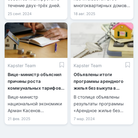
течение двух-трёх дней.
многоквартирных домов.
Часть из них проходит
25 сент. 2024
18 авг. 2025
текущий и капитальный
ремонт систем отопления,
однако не все
управляющие компании
справляются с
подготовкой к зимнему
периоду.
Kapster Team
Kapster Team
Вице-министр объяснил
Объявлены итоги
причины роста
программы арендного
коммунальных тарифов
жилья без выкупа в
в Казахстане
Астане
Вице-министр
В столице объявлены
национальной экономики
результаты программы
Арман Касенов
«Арендное жилье без
высказался по поводу
права выкупа» для
21 фев. 2025
7 мар. 2024
роста тарифов на
многодетных семей,
коммунальные услуги в
детей-сирот и тех, кто
Казахстане.
остался без попечения