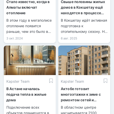
Стало известно, когда в
Свыше половины жилых
Алматы включат
домов в Кокшетау ещё
отопление
находятся в процессе
подготовки к
В этом году в мегаполисе
В Кокшетау идёт активная
отопительному сезону.
отопление появится
подготовка к
раньше, чем это было в
отопительному сезону. На
прошлом году.
сегодня готовность
3 окт. 2024
6 авг. 2025
многоквартирного жилья
составляет 46%, при этом
ведутся работы на
тепловых источниках и
продолжается
приведение в порядок
бесхозного фонда.
Kapster Team
Kapster Team
В Астане началась
Актобе готовит
подача тепла в жилые
многоэтажки к зиме с
дома
ремонтом сетей и
проверкой управляющих
Подключение всех
В областном центре
компаний
объектов планируется в
насчитывается 2100