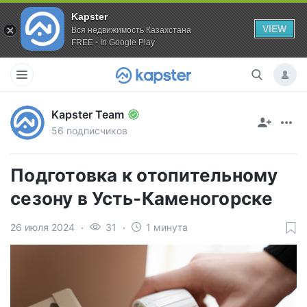
Kapster
VIEW
Вся недвижимость Казахстана
FREE - In Google Play
Kapster Team
56 подписчиков
Подготовка к отопительному
сезону в Усть-Каменогорске
26 июля 2024
31
1 минута