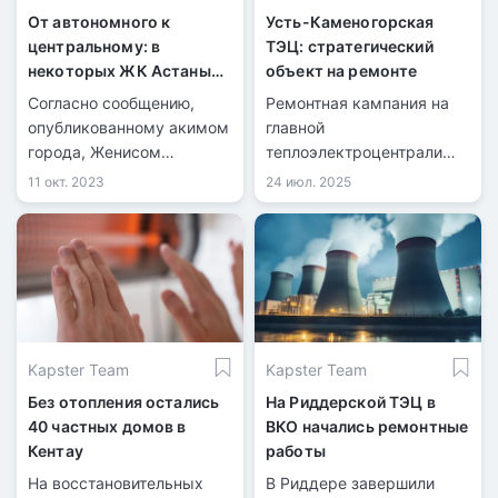
От автономного к
Усть-Каменогорская
центральному: в
ТЭЦ: стратегический
некоторых ЖК Астаны
объект на ремонте
меняют отопление
Согласно сообщению,
Ремонтная кампания на
опубликованному акимом
главной
города, Женисом
теплоэлектроцентрали
Касымбековым, в
города вышла на
11 окт. 2023
24 июл. 2025
социальной сети, ряд
активную фазу.
жилых комплексов в
Астане перейдет с
автономных систем
отопления на
центральное. Изменение
начнет действовать с
Kapster Team
Kapster Team
начала следующего года.
Без отопления остались
На Риддерской ТЭЦ в
40 частных домов в
ВКО начались ремонтные
Кентау
работы
На восстановительных
В Риддере завершили