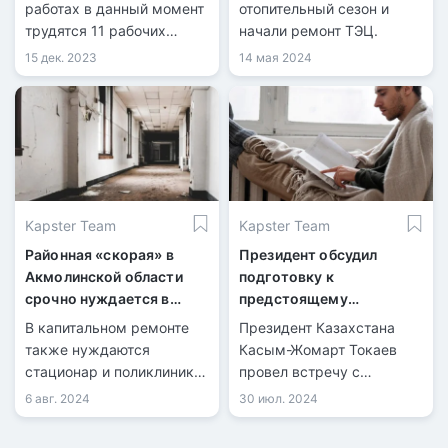
работах в данный момент
отопительный сезон и
трудятся 11 рабочих
начали ремонт ТЭЦ.
бригад, а также
15 дек. 2023
14 мая 2024
несколько единиц
спецтехники.
Kapster Team
Kapster Team
Районная «скорая» в
Президент обсудил
Акмолинской области
подготовку к
срочно нуждается в
предстоящему
ремонте
отопительному сезону с
В капитальном ремонте
Президент Казахстана
министром энергетики
также нуждаются
Касым-Жомарт Токаев
стационар и поликлиника
провел встречу с
Буландынского района.
министром энергетики
6 авг. 2024
30 июл. 2024
Алмасадамом
Саткалиевым.