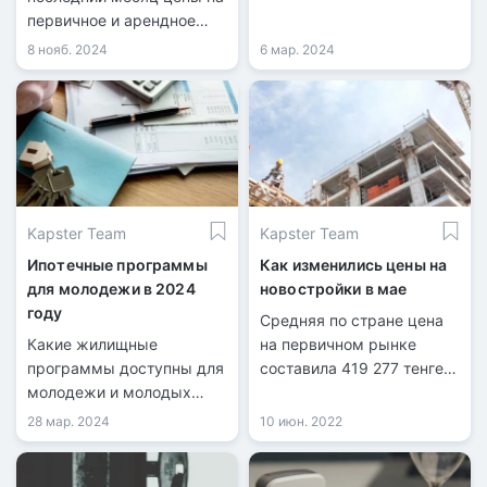
первичное и арендное
жилье выросли на 0,6%,
8 нояб. 2024
6 мар. 2024
тогда как стоимость
«вторички» снизилась на
0,4%.
Kapster Team
Kapster Team
Ипотечные программы
Как изменились цены на
для молодежи в 2024
новостройки в мае
году
Средняя по стране цена
Какие жилищные
на первичном рынке
программы доступны для
составила 419 277 тенге
молодежи и молодых
за квадрат. Это на 6 962
семей в Казахстане?
тенге дороже, чем в
28 мар. 2024
10 июн. 2022
Какой максимальный
апреле.
возраст участников этих