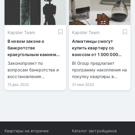
программ?
Kapster Team
Kapster Team
В новом законе о
Алматинцы смогут
банкротстве
купить квартиру со
краеугольным камнем
взносом от 1 000 000
стало изъятие жилья
тенге
Законопроект по
BI Group предлагает
вопросам банкротства и
программу накопления на
восстановления
покупку квартиры в
платежеспособности
бигвиллях Arena City и
15 дек. 2022
31 мая 2024
физических лиц подходит
Dream City.
к финальной стадии и
будет принят в
кратчайшие сроки.
Квартиры на вторичке
Каталог застройщиков