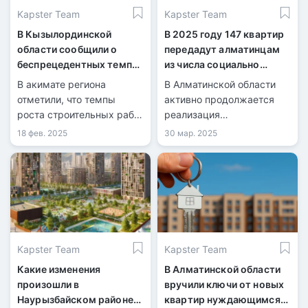
Kapster Team
Kapster Team
В Кызылординской
В 2025 году 147 квартир
области сообщили о
передадут алматинцам
беспрецедентных темпах
из числа социально
жилищного
уязвимых категорий
В акимате региона
В Алматинской области
строительства.
отметили, что темпы
активно продолжается
роста строительных работ
реализация
превышают средний
государственных
18 фев. 2025
30 мар. 2025
республиканский
программ по
показатель на 41%.
обеспечению жильём. За
последние годы тысячи
семей стали
обладателями
собственных квартир, а
финансирование
Kapster Team
Kapster Team
строительства и
приобретения жилья
Какие изменения
В Алматинской области
заметно увеличилось.
произошли в
вручили ключи от новых
Наурызбайском районе
квартир нуждающимся