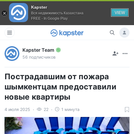
Kapster
VIEW
Вся недвижимость Казахстана
FREE - In Google Play
Kapster Team
56 подписчиков
Пострадавшим от пожара
шымкентцам предоставили
новые квартиры
4 июля 2025
22
1 минута