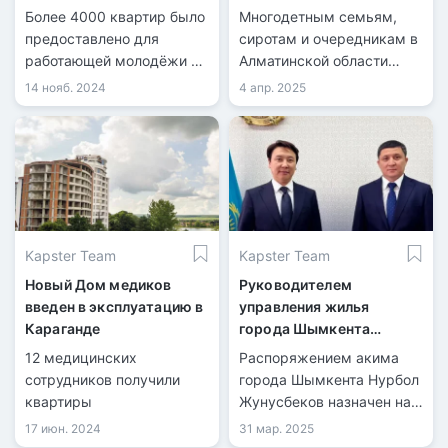
Алматы в 2024 году
семьям
Более 4000 квартир было
Многодетным семьям,
предоставлено для
сиротам и очередникам в
работающей молодёжи и
Алматинской области
социально уязвимых
вручили ключи от новых
14 нояб. 2024
4 апр. 2025
категорий населения.
квартир в рамках
госпрограмм.
Kapster Team
Kapster Team
Новый Дом медиков
Руководителем
введен в эксплуатацию в
управления жилья
Караганде
города Шымкента
назначен новый глава
12 медицинских
Распоряжением акима
сотрудников получили
города Шымкента Нурбол
квартиры
Жунусбеков назначен на
должность руководителя
17 июн. 2024
31 мар. 2025
управления жилья.