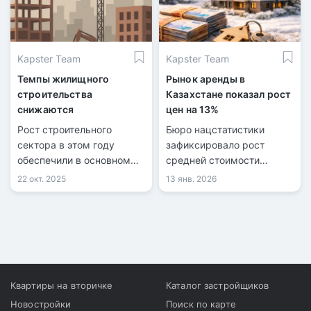
Kapster Team
Kapster Team
Темпы жилищного
Рынок аренды в
строительства
Казахстане показал рост
снижаются
цен на 13%
Рост строительного
Бюро нацстатистики
сектора в этом году
зафиксировало рост
обеспечили в основном
средней стоимости
государственные
аренды жилья в
22 окт. 2025
13 янв. 2026
программы и отдельные
Казахстане.
масштабные проекты.
Квартиры на вторичке
Каталог застройщиков
Новостройки
Поиск по карте