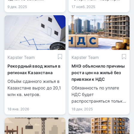
доступных.
после 2026 года.
9 дек. 2025
17 нояб. 2025
Kapster Team
Kapster Team
Рекордный ввод жилья в
МНЭ объяснило причины
регионах Казахстана
роста цен на жильё без
привязки к НДС
Объём сданного жилья в
Казахстане вырос до 20,1
Обязанность по уплате
млн кв. метров.
НДС будет
распространяться только
на новые проекты.
18 янв. 2026
18 дек. 2025