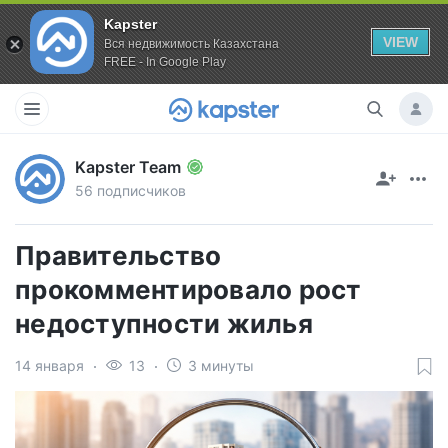
Kapster
VIEW
Вся недвижимость Казахстана
FREE - In Google Play
Kapster Team
56 подписчиков
Правительство
прокомментировало рост
недоступности жилья
14 января
13
3 минуты