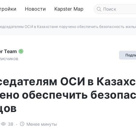
тройки
Новости
Kapster Map
едседателям ОСИ в Казахстане поручено обеспечить безопасность жиль
er Team
Подп
писчиков
едателям ОСИ в Казахс
ено обеспечить безопа
цов
38
Менее минуты