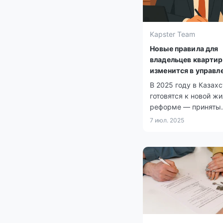
Kapster Team
Новые правила для
владельцев квартир
изменится в управл
домами
В 2025 году в Казах
готовятся к новой ж
реформе — приняты
поправки в законода
7 июл. 2025
об управлении ЖКХ,
документ находится 
подписи у президент