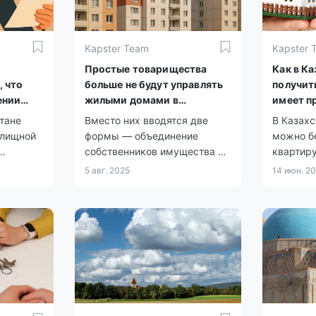
Kapster Team
Kapster 
Простые товарищества
Как в К
, что
больше не будут управлять
получит
ении
жилыми домами в
имеет пр
Казахстане
условия
стане
Вместо них вводятся две
В Казах
илищной
формы — объединение
можно б
собственников имущества и
квартиру
тельство
непосредственное
реформы
5 авг. 2025
14 июн. 2
совместное управление.
расширя
на
а.