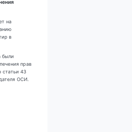
инения
ет на
данию
тир в
а были
печения прав
 статьи 43
дателя ОСИ.