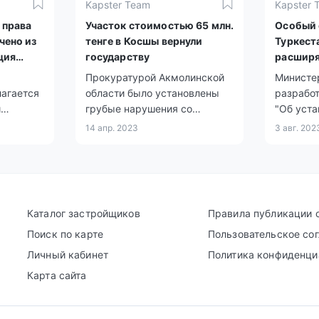
Kapster Team
Kapster 
 права
Участок стоимостью 65 млн.
Особый 
чено из
тенге в Косшы вернули
Туркест
ция
государству
расширя
 проект
местных
Прокуратурой Акмолинской
Министе
лагается
области было установлены
разработ
и
грубые нарушения со
"Об уста
ки.
стороны местных
статуса 
14 апр. 2023
3 авг. 202
исполнительных органов при
который 
предоставлении земель для
возможн
коммерческих целей.
органам 
города.
Каталог застройщиков
Правила публикации 
Поиск по карте
Пользовательское со
Личный кабинет
Политика конфиденци
Карта сайта