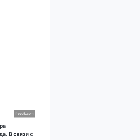
freepik.com
тра
а. В связи с