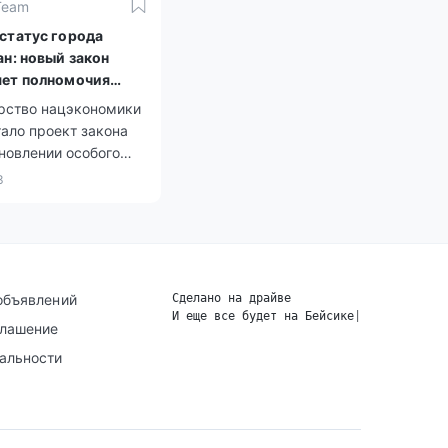
Team
статус города
ан: новый закон
ет полномочия
 органов власти
рство нацэкономики
ало проект закона
новлении особого
города Туркестан",
3
призван дать новые
ости местным
власти для развития
объявлений
Сделано на драйве
И еще все будет на Бейсике
|
глашение
альности