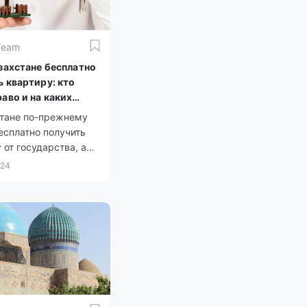
Team
азахстане бесплатно
ь квартиру: кто
аво и на каких
х
стане по-прежнему
есплатно получить
 от государства, а
 жилищной политики
024
ют эти возможности.