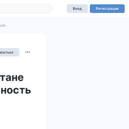
Вход
Регистрация
цов
исаться
тане
сность