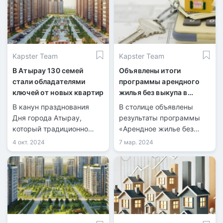
Kapster Team
Kapster Team
В Атырау 130 семей
Объявлены итоги
стали обладателями
программы арендного
ключей от новых квартир
жилья без выкупа в
Астане
В канун празднования
В столице объявлены
Дня города Атырау,
результаты программы
который традиционно
«Арендное жилье без
отмечается в первое
права выкупа» для
4 окт. 2024
7 мар. 2024
воскресенье октября, 130
многодетных семей,
семей из социально
детей-сирот и тех, кто
уязвимых категорий
остался без попечения
населения получили новое
родителей, а также для
жильё, сообщает
социально уязвимых
Региональная служба
групп населения.
коммуникаций.