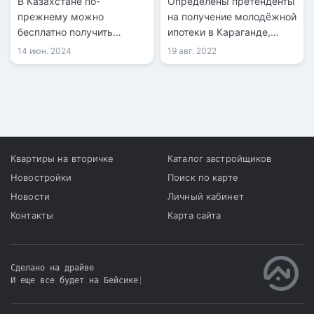
В Казахстане по-
Определены претенденты
условиях
прежнему можно
на получение молодёжной
бесплатно получить
ипотеки в Караганде,
квартиру от государства,
передает
14 июн. 2024
19 авг. 2022
а реформы жилищной
информационная служба
политики расширяют эти
kn.kz со ссылкой на
возможности.
акимат Карагандинской
области. Инициатором
льготной программы для
работающей молодёжи
стал акимат области
Квартиры на вторичке
Каталог застройщиков
совместно с Отбасы
Новостройки
Поиск по карте
банком.
Новости
Личный кабинет
Контакты
Карта сайта
Сделано на драйве
И еще все будет на Бейсике
|