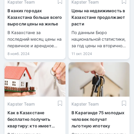
Kapster Team
Kapster Team
В каких городах
Цены на недвижимость в
Казахстана больше всего
Казахстане продолжают
выросли цены на жилье
расти
В Казахстане за
По данным Бюро
последний месяц цены на
национальной статистики,
первичное и арендное
за год цены на вторичном
жилье выросли на 0,6%,
рынке жилья выросли на
8 нояб. 2024
11 окт. 2024
тогда как стоимость
5%, на первичном рынке –
«вторички» снизилась на
на 2%, а арендная плата
0,4%.
увеличились на 8,4%.
Kapster Team
Kapster Team
Как в Казахстане
В Караганде 75 молодых
бесплатно получить
человек получат
квартиру: кто имеет
льготную ипотеку
право и на каких