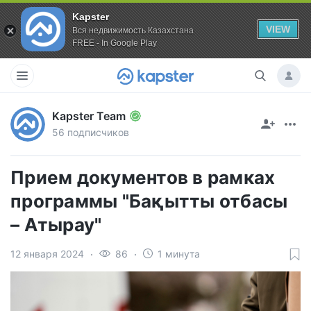
Kapster
VIEW
Вся недвижимость Казахстана
FREE - In Google Play
Kapster Team
56 подписчиков
Прием документов в рамках
программы "Бақытты отбасы
– Атырау"
12 января 2024
86
1 минута