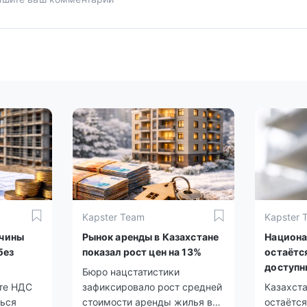
Kapster Team
Kapster 
ичины
Рынок аренды в Казахстане
Национа
без
показал рост цен на 13%
остаётс
доступн
Бюро нацстатистики
мировы
ате НДС
зафиксировало рост средней
Казахст
ться
стоимости аренды жилья в
остаётся