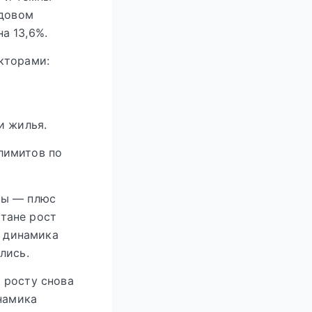
одовом
а 13,6%.
кторами:
и жилья.
лимитов по
ты — плюс
стане рост
е динамика
лись.
 росту снова
намика