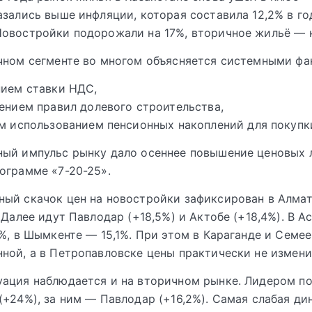
азались выше инфляции, которая составила 12,2% в г
овостройки подорожали на 17%, вторичное жильё — н
чном сегменте во многом объясняется системными фа
ием ставки НДС,
ением правил долевого строительства,
м использованием пенсионных накоплений для покупк
ный импульс рынку дало осеннее повышение ценовых 
ограмме «7-20-25».
ный скачок цен на новостройки зафиксирован в Алма
 Далее идут Павлодар (+18,5%) и Актобе (+18,4%). В А
1%, в Шымкенте — 15,1%. При этом в Караганде и Семе
ной, а в Петропавловске цены практически не измени
ация наблюдается и на вторичном рынке. Лидером по
(+24%), за ним — Павлодар (+16,2%). Самая слабая ди