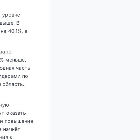
а уровне
 выше. В
на 40,1%, в
нваре
3% меньше,
новная часть
Лидерами по
 область.
ьную
ут оказать
 и повышение
а начнёт
ния к