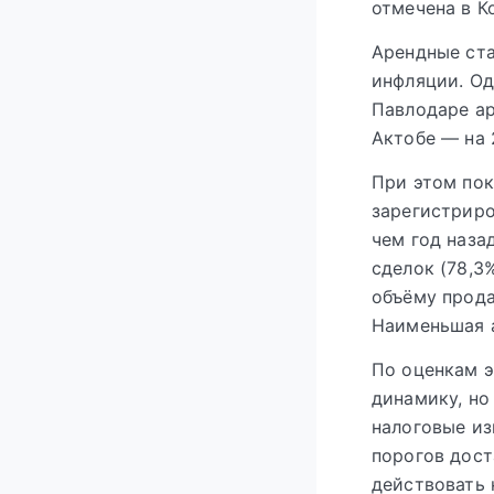
отмечена в К
Арендные ста
инфляции. Од
Павлодаре ар
Актобе — на 
При этом пок
зарегистриро
чем год наза
сделок (78,3
объёму прода
Наименьшая а
По оценкам э
динамику, но
налоговые из
порогов дост
действовать 