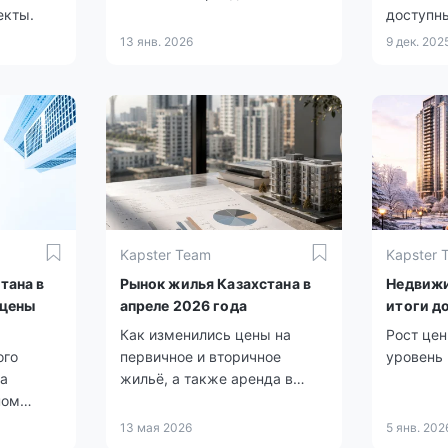
екты.
Казахстане.
доступн
13 янв. 2026
9 дек. 202
Kapster Team
Kapster 
тана в
Рынок жилья Казахстана в
Недвижи
 цены
апреле 2026 года
итоги д
Как изменились цены на
Рост це
ого
первичное и вторичное
уровень
на
жильё, а также аренда в
ном
регионах страны.
13 мая 2026
5 янв. 202