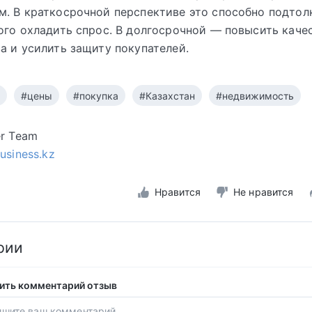
. В краткосрочной перспективе это способно подтол
ого охладить спрос. В долгосрочной — повысить каче
а и усилить защиту покупателей.
#цены
#покупка
#Казахстан
#недвижимость
er Team
business.kz
Нравится
Не нравится
рии
ить комментарий отзыв