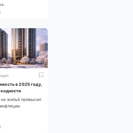
ых.
5
Team
мость в 2025 году,
оходности
н на жильё превысил
 инфляции.
6