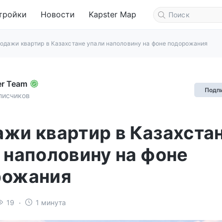
тройки
Новости
Kapster Map
одажи квартир в Казахстане упали наполовину на фоне подорожания
er Team
Подп
писчиков
жи квартир в Казахста
 наполовину на фоне
рожания
19
1 минута