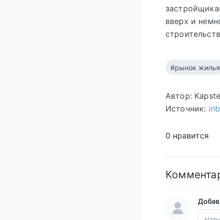
застройщикам
вверх и немн
строительств
#рынок жилья
Автор: Kapst
Источник:
in
0 нравится
Коммента
Добав