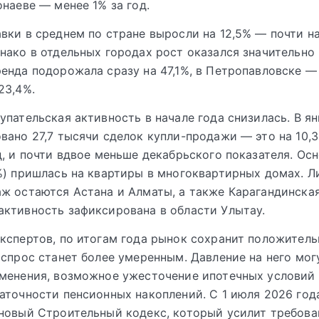
онаеве — менее 1% за год.
вки в среднем по стране выросли на 12,5% — почти н
нако в отдельных городах рост оказался значительно
енда подорожала сразу на 47,1%, в Петропавловске — 
23,4%.
упательская активность в начале года снизилась. В я
вано 27,7 тысячи сделок купли-продажи — это на 10,
д, и почти вдвое меньше декабрьского показателя. Ос
%) пришлась на квартиры в многоквартирных домах. 
ж остаются Астана и Алматы, а также Карагандинская
ктивность зафиксирована в области Улытау.
кспертов, по итогам года рынок сохранит положител
 спрос станет более умеренным. Давление на него мог
менения, возможное ужесточение ипотечных условий
аточности пенсионных накоплений. С 1 июля 2026 год
новый Строительный кодекс, который усилит требова