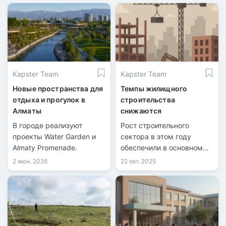
Kapster Team
Kapster Team
Новые пространства для
Темпы жилищного
отдыха и прогулок в
строительства
Алматы
снижаются
В городе реализуют
Рост строительного
проекты Water Garden и
сектора в этом году
Almaty Promenade.
обеспечили в основном
государственные
2 июн. 2026
22 окт. 2025
программы и отдельные
масштабные проекты.