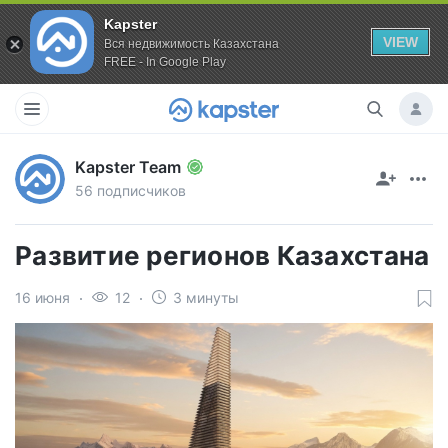
Kapster
VIEW
Вся недвижимость Казахстана
FREE - In Google Play
Kapster Team
56 подписчиков
Развитие регионов Казахстана
16 июня
12
3 минуты