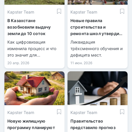
Kapster Team
Kapster Team
В Казахстане
Новые правила
возобновили выдачу
строительства и
земли до 10 соток
ремонта школ утвердили
в Казахстане
Как цифровизация
Ликвидация
изменила процесс и что
трёхсменного обучения и
это значит для
дефицита мест.
заявителей.
20 апр. 2026
11 июн. 2026
Kapster Team
Kapster Team
Новую жилищную
Правительство
программу планируют
представило прогноз