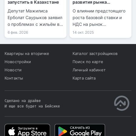
запустить в Казахстане
развития рынка
недвижимости в
Депутат Мажилиса
О влиянии предстоящего
Казахстане
Ерболат Саурыков заявил
роста базовой ставки и
о проблемах с жильём в
НДС на рынок
сельской местности.
недвижимости рассказал
6 фев. 2026
14 окт. 2025
первый вице-министр
нацэкономики Азамат
Амрин.
Квартиры на вторичке
Каталог застройщиков
Новостройки
Поиск по карте
Новости
Личный кабинет
Контакты
Карта сайта
Сделано на драйве
И еще все будет на Бейсике
|