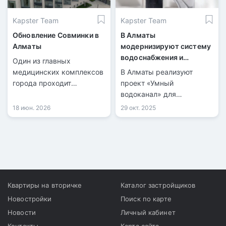
Kapster Team
Kapster Team
Обновление Совминки в
В Алматы
Алматы
модернизируют систему
водоснабжения и
Один из главных
канализации с помощью
медицинских комплексов
В Алматы реализуют
«умных» технологий
города проходит
проект «Умный
модернизацию.
водоканал» для
цифровизации водных
18 июн. 2026
29 окт. 2025
систем.
Квартиры на вторичке
Каталог застройщиков
Новостройки
Поиск по карте
Новости
Личный кабинет