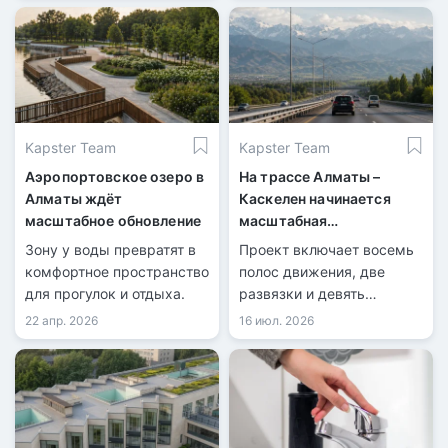
Kapster Team
Kapster Team
Аэропортовское озеро в
На трассе Алматы –
Алматы ждёт
Каскелен начинается
масштабное обновление
масштабная
реконструкция
Зону у воды превратят в
Проект включает восемь
комфортное пространство
полос движения, две
для прогулок и отдыха.
развязки и девять
надземных переходов.
22 апр. 2026
16 июл. 2026