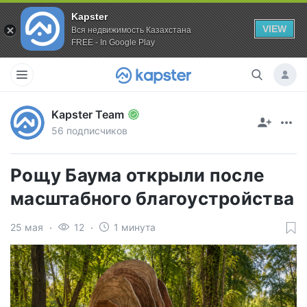
Kapster
VIEW
Вся недвижимость Казахстана
FREE - In Google Play
Kapster Team
56 подписчиков
Рощу Баума открыли после
масштабного благоустройства
25 мая
12
1 минута