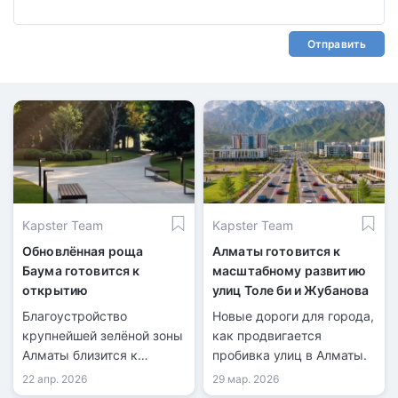
Отправить
Kapster Team
Kapster Team
Обновлённая роща
Алматы готовится к
Баума готовится к
масштабному развитию
открытию
улиц Толе би и Жубанова
Благоустройство
Новые дороги для города,
крупнейшей зелёной зоны
как продвигается
Алматы близится к
пробивка улиц в Алматы.
завершению.
22 апр. 2026
29 мар. 2026