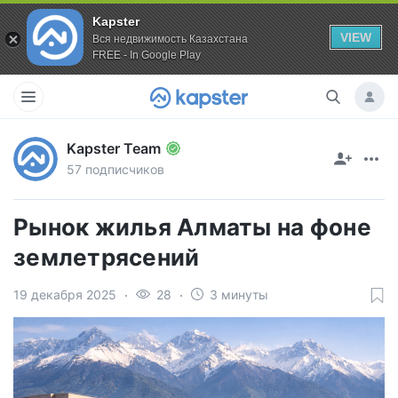
Kapster
VIEW
Вся недвижимость Казахстана
FREE - In Google Play
Kapster Team
57 подписчиков
Рынок жилья Алматы на фоне
землетрясений
19 декабря 2025
28
3 минуты