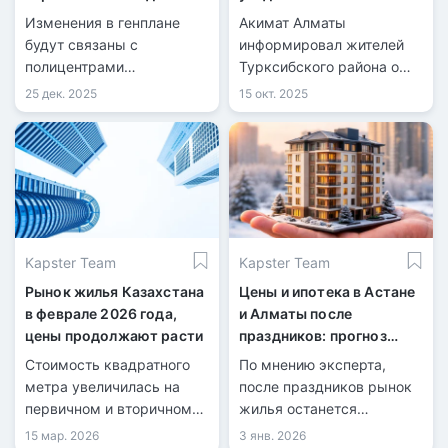
классов жилья
предстоящем сносе
Изменения в генплане
Акимат Алматы
домов
будут связаны с
информировал жителей
полицентрами
Турксибского района о
мегаполиса.
планируемом обновлении
25 дек. 2025
15 окт. 2025
жилого фонда.
Kapster Team
Kapster Team
Рынок жилья Казахстана
Цены и ипотека в Астане
в феврале 2026 года,
и Алматы после
цены продолжают расти
праздников: прогноз
эксперта
Стоимость квадратного
По мнению эксперта,
метра увеличилась на
после праздников рынок
первичном и вторичном
жилья останется
рынках.
спокойным.
15 мар. 2026
3 янв. 2026