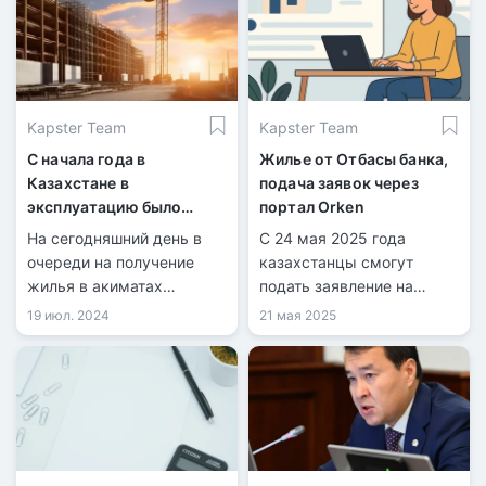
акимат Карагандинской
области. Инициатором
льготной программы для
работающей молодёжи
стал акимат области
Kapster Team
Kapster Team
совместно с Отбасы
банком.
С начала года в
Жилье от Отбасы банка,
Казахстане в
подача заявок через
эксплуатацию было
портал Orken
сдано 7,4 млн
На сегодняшний день в
С 24 мая 2025 года
квадратных метров
очереди на получение
казахстанцы смогут
жилья
жилья в акиматах
подать заявление на
зарегистрировано более
постановку в очередь на
19 июл. 2024
21 мая 2025
650 тысяч человек.
жилье.