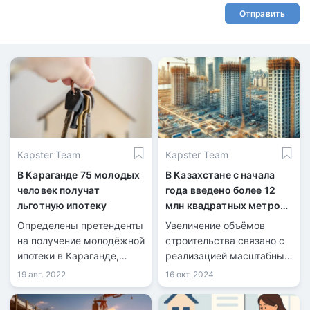
Отправить
Kapster Team
Kapster Team
В Караганде 75 молодых
В Казахстане с начала
человек получат
года введено более 12
льготную ипотеку
млн квадратных метров
жилья
Определены претенденты
Увеличение объёмов
на получение молодёжной
строительства связано с
ипотеки в Караганде,
реализацией масштабных
передает
государственных
19 авг. 2022
16 окт. 2024
информационная служба
программ в сфере жилья
kn.kz со ссылкой на
и инфраструктуры.