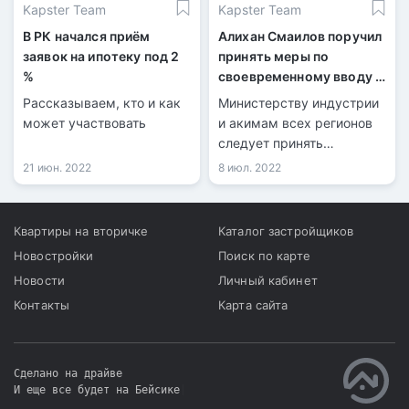
Kapster Team
Kapster Team
В РК начался приём
Алихан Смаилов поручил
заявок на ипотеку под 2
принять меры по
%
своевременному вводу в
эксплуатацию жилья
Рассказываем, кто и как
Министерству индустрии
может участвовать
и акимам всех регионов
следует принять
исчерпывающие меры по
21 июн. 2022
8 июл. 2022
своевременному вводу
запланированных
объемов жилья и
Квартиры на вторичке
Каталог застройщиков
инженерной
Новостройки
Поиск по карте
инфраструктуры.
Новости
Личный кабинет
Контакты
Карта сайта
Сделано на драйве
И еще все будет на Бейсике
|