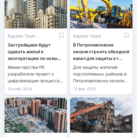
жильцов.
Kapster Team
Kapster Team
Застройщики будут
В Петропавловске
сдавать жильё в
начали строить обводной
эксплуатацию по новым
канал для защиты от
правилам: что изменится
подтоплений
Министерства РК
Для защиты жителей
разработали проект о
подтопляемых районов в
цифровизации процесса
Петропавловске начали
приемки объектов в
строительство обводного
19 нояб. 2024
13 фев. 2025
эксплуатацию.
канала.