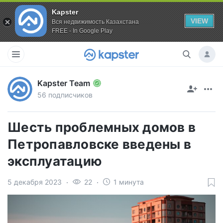
Kapster
VIEW
Вся недвижимость Казахстана
FREE - In Google Play
Kapster Team
56 подписчиков
Шесть проблемных домов в
Петропавловске введены в
эксплуатацию
5 декабря 2023
22
1 минута