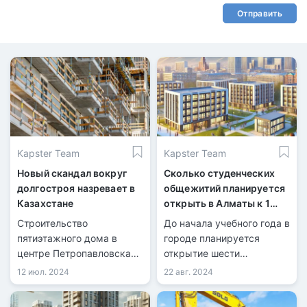
Отправить
Kapster Team
Kapster Team
Новый скандал вокруг
Сколько студенческих
долгостроя назревает в
общежитий планируется
Казахстане
открыть в Алматы к 1
сентября
Строительство
До начала учебного года в
пятиэтажного дома в
городе планируется
центре Петропавловска
открытие шести
еще не завершено, а уже
студенческих общежитий,
12 июл. 2024
22 авг. 2024
привело к множеству
рассчитанных на 1920
проблем для будущих
койко-мест.