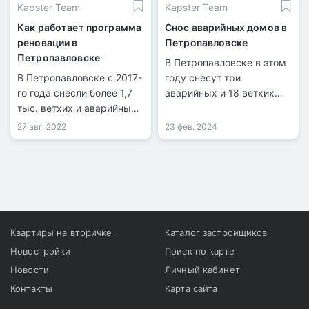
Kapster Team
Kapster Team
Как работает программа
Снос аварийных домов в
реновации в
Петропавловске
Петропавловске
В Петропавловске в этом
В Петропавловске с 2017-
году снесут три
го года снесли более 1,7
аварийных и 18 ветхих
тыс. ветхих и аварийных
домов.
домов в частном секторе.
27 авг. 2022
23 фев. 2024
Квартиры на вторичке
Каталог застройщиков
Новостройки
Поиск по карте
Новости
Личный кабинет
Контакты
Карта сайта