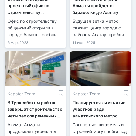
проектный офис по
Алматы пройдет от
строительству
барахолки до Алатау
студенческих
Офис по строительству
Будущая ветка метро
общежитий
общежитий открыли в
свяжет центр города с
городе Алматы, сообщает
районом Алатау, пройдя
Министерство науки и
через барахолку.
6 мар. 2023
11 июн. 2025
высшего образования РК
Kapster Team
Kapster Team
В Турксибском районе
Планируется ли изъятие
завершат строительство
участков ради
четырех современных
алматинского метро
школ на 6100 учеников
Акимат Алматы
Свыше тысячи земель и
продолжает укреплять
строений могут пойти под