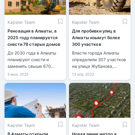
Kapster Team
Kapster Team
Реновация в Алматы, в
Для пробивки улиц в
2025 году планируется
Алматы изымут более
снести 78 старых домов
300 участков
До 2030 года в Алматы
Власти города Алматы
планируют снести и
определили 307 участков
заменить свыше 670
на улице Жубанова,
ветхих домов.
расположенных от улицы
5 июн. 2025
13 апр. 2023
Момышулы до границы
города, под изъятие и
снос.
Kapster Team
Kapster Team
В Алматы открыли
Новая линия метро в