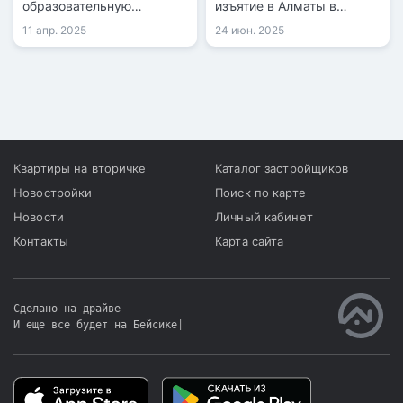
образовательную
изъятие в Алматы в
инфраструктуру
рамках государственных
11 апр. 2025
24 июн. 2025
Турксибского района. Об
нужд.
этом сообщил аким
города Ерболат Досаев в
ходе встречи с жителями
района.
Квартиры на вторичке
Каталог застройщиков
Новостройки
Поиск по карте
Новости
Личный кабинет
Контакты
Карта сайта
Сделано на драйве
И еще все будет на Бейсике
|