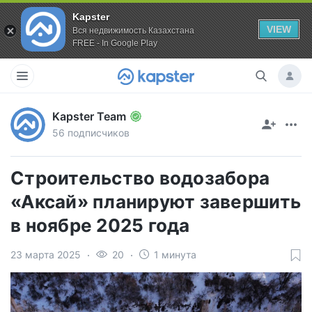
Kapster
VIEW
Вся недвижимость Казахстана
FREE - In Google Play
Kapster Team
56 подписчиков
Строительство водозабора
«Аксай» планируют завершить
в ноябре 2025 года
23 марта 2025
20
1 минута