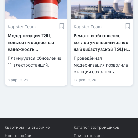
Kapster Team
Kapster Team
Модернизация ТЭЦ
Ремонт и обновление
повысит мощность и
котлов уменьшили износ
надежность
на Экибастузской ТЭЦ на
энергосистемы
40%
Планируется обновление
Проведённая
11 электростанций.
модернизация позволила
станции сохранить
устойчивость.
6 апр. 2026
17 фев. 2026
Квартиры на вторичке
Каталог застройщиков
Новостройки
Поиск по карте