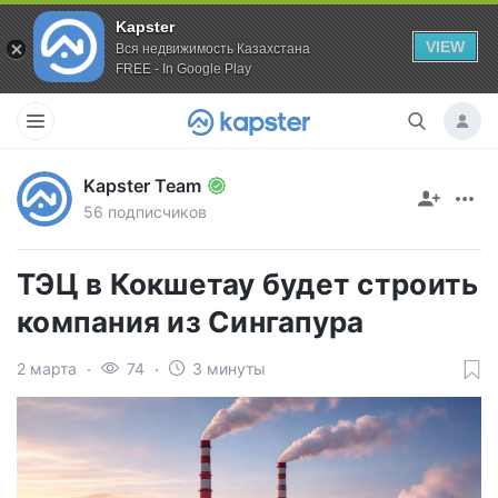
Kapster
VIEW
Вся недвижимость Казахстана
FREE - In Google Play
Kapster Team
56 подписчиков
ТЭЦ в Кокшетау будет строить
компания из Сингапура
2 марта
74
3 минуты