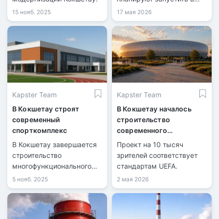
2028 году.
15 нояб. 2025
17 мая 2026
Kapster Team
Kapster Team
В Кокшетау строят
В Кокшетау началось
современный
строительство
спорткомплекс
современного
футбольного стадиона
В Кокшетау завершается
Проект на 10 тысяч
строительство
зрителей соответствует
многофункционального
стандартам UEFA.
спортивно-культурного
5 нояб. 2025
2 мая 2026
комплекса.