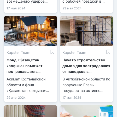
возмещению ущерба
с рабочей поездкой в ​​
гражданам,
Уилский район,
17 мая 2024
23 мая 2024
пострадавшим от
встретился с местными
паводков.
жителями и
подрядчиками,
начавшими строительство
173 домов в селе Каратал.
Kapster Team
Kapster Team
Фонд «Қазақстан
Начато строительство
халқына» поможет
домов для пострадавших
пострадавшим в
от паводков в
Костанайской области
Темирском районе
Акимат Костанайской
В Актюбинской области по
Актюбинской области
области и фонд
поручению Главы
«Қазақстан халқына»
государства активно
подписали меморандум о
восстанавливают
29 апр. 2024
17 мая 2024
строительстве жилья для
населенные пункты,
пострадавших от
пострадавшие от
паводков в
весеннего паводка.