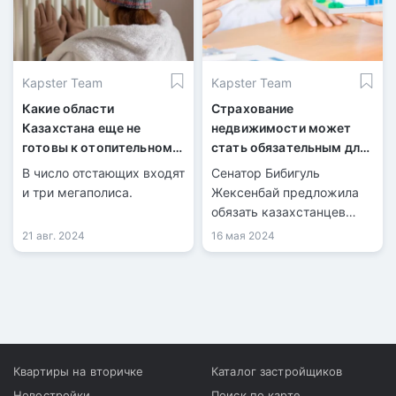
Джангельдинском и
Амангельдинском
районах.
Kapster Team
Kapster Team
Какие области
Страхование
Казахстана еще не
недвижимости может
готовы к отопительному
стать обязательным для
сезону?
казахстанцев
В число отстающих входят
Сенатор Бибигуль
и три мегаполиса.
Жексенбай предложила
обязать казахстанцев
страховать
21 авг. 2024
16 мая 2024
недвижимость.
Квартиры на вторичке
Каталог застройщиков
Новостройки
Поиск по карте