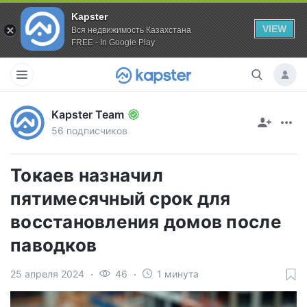
Kapster
VIEW
Вся недвижимость Казахстана
FREE - In Google Play
Kapster Team
56 подписчиков
Токаев назначил
пятимесячный срок для
восстановления домов после
паводков
25 апреля 2024
46
1 минута