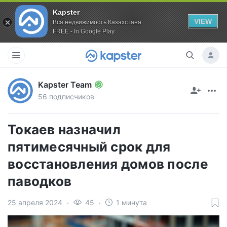
Kapster
VIEW
Вся недвижимость Казахстана
FREE - In Google Play
Kapster Team
56 подписчиков
Токаев назначил
пятимесячный срок для
восстановления домов после
паводков
25 апреля 2024
45
1 минута