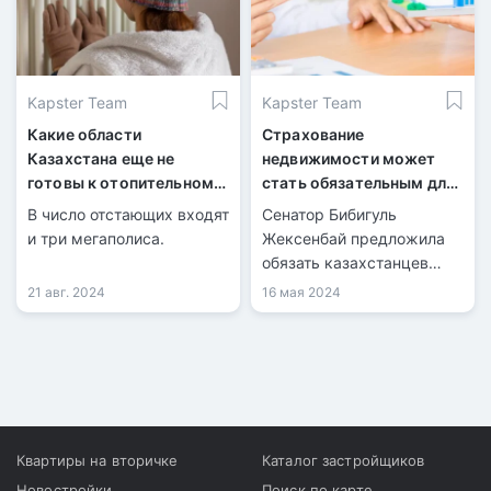
Джангельдинском и
Амангельдинском
районах.
Kapster Team
Kapster Team
Какие области
Страхование
Казахстана еще не
недвижимости может
готовы к отопительному
стать обязательным для
сезону?
казахстанцев
В число отстающих входят
Сенатор Бибигуль
и три мегаполиса.
Жексенбай предложила
обязать казахстанцев
страховать
21 авг. 2024
16 мая 2024
недвижимость.
Квартиры на вторичке
Каталог застройщиков
Новостройки
Поиск по карте