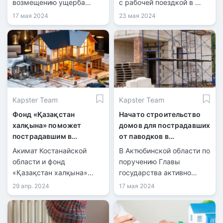
возмещению ущерба
с рабочей поездкой в ​​
гражданам,
Уилский район,
17 мая 2024
23 мая 2024
пострадавшим от
встретился с местными
паводков.
жителями и
подрядчиками,
начавшими строительство
173 домов в селе Каратал.
Kapster Team
Kapster Team
Фонд «Қазақстан
Начато строительство
халқына» поможет
домов для пострадавших
пострадавшим в
от паводков в
Костанайской области
Темирском районе
Акимат Костанайской
В Актюбинской области по
Актюбинской области
области и фонд
поручению Главы
«Қазақстан халқына»
государства активно
подписали меморандум о
восстанавливают
29 апр. 2024
17 мая 2024
строительстве жилья для
населенные пункты,
пострадавших от
пострадавшие от
паводков в
весеннего паводка.