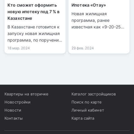
банком.
Кто сможет оформить
Ипотека «Отау»
новую ипотеку под 7 % в
Новая жилищная
Казахстане
программа, ранее
В Казахстане готовится к
известная как «9-20-25»,
запуску новая жилищная
будет запущена 1 марта.
программа, по поручению
Подать заявку могут все
президента Касым-
действующие вкладчики
18 мар. 2024
29 фев. 2024
Жомарта Токаева.
Отбасы банка.
Квартиры на вторичке
Каталог застройщиков
Новостройки
Поиск по карте
Новости
Личный кабинет
Контакты
Карта сайта