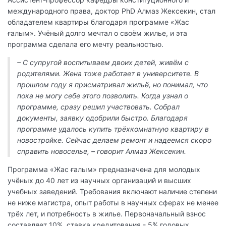
международного права, доктор PhD Алмаз Жексекин, стал
обладателем квартиры благодаря программе «Жас
ғалым». Учёный долго мечтал о своём жилье, и эта
программа сделала его мечту реальностью.
– С супругой воспитываем двоих детей, живём с
родителями. Жена тоже работает в университете. В
прошлом году я присматривал жильё, но понимал, что
пока не могу себе этого позволить. Когда узнал о
программе, сразу решил участвовать. Собрал
документы, заявку одобрили быстро. Благодаря
программе удалось купить трёхкомнатную квартиру в
новостройке. Сейчас делаем ремонт и надеемся скоро
справить новоселье, – говорит Алмаз Жексекин.
Программа «Жас ғалым» предназначена для молодых
учёных до 40 лет из научных организаций и высших
учебных заведений. Требования включают наличие степени
не ниже магистра, опыт работы в научных сферах не менее
трёх лет, и потребность в жилье. Первоначальный взнос
составляет 10%, ставка кредитования - 5% годовых.