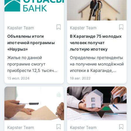
Kapster Team
Kapster Team
Объявлены итоги
В Караганде 75 молодых
ипотечной программы
человек получат
«Наурыз»
льготную ипотеку
Жилье по данной
Определены претенденты
программе смогут
на получение молодёжной
приобрести 12,5 тысяч
ипотеки в Караганде,
казахстанцев.
передает
15 июл. 2024
19 авг. 2022
информационная служба
kn.kz со ссылкой на
акимат Карагандинской
области. Инициатором
льготной программы для
работающей молодёжи
стал акимат области
Kapster Team
Kapster Team
совместно с Отбасы