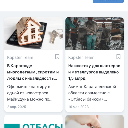
Kapster Team
Kapster Team
В Караганде
На ипотеку для шахтеров
многодетным, сиротам и
и металлургов выделено
людям с инвалидностью
1,5 млрд
предлагают жильё по
Оформить квартиру в
Акимат Карагандинской
льготной ипотеке
одной из новостроек
области совместно с
Майкудука можно по
«Отбасы банком»
одной из льготных
реализует льготную
2 апр. 2025
16 мая 2023
ипотечных программ АО
ипотеку для 75 семей
«Отбасы Банк».
шахтеров и металлургов
Карагандинского региона.